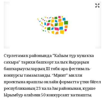
Стәрлетамаҡ районында "Ҡаhым түрә ҡунаҡҡа
саҡыра" тарихи башҡорт халыҡ йырҙарын
башҡарыусыларҙың III төбәк-ара фестиваль-
конкурсы тамамланды. “Мәҙәниәт” милли
проектына ярашлы онлайн форматта үткән бәйгелә
республиканың 23 ҡала һәм районынан, күрше
Ырымбур өлкәһенән 50 конкурсант ҡатнашты.