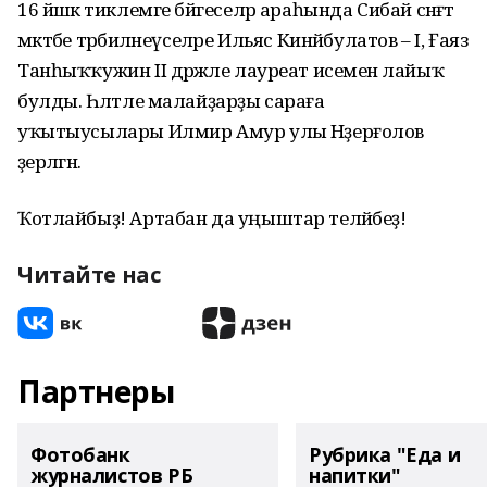
16 йәшкә тиклемге бәйгеселәр араһында Сибай сәнғәт
мәктәбе тәрбиәләнеүселәре Ильяс Кинйәбулатов – I, Ғаяз
Танһыҡҡужин II дәрәжәле лауреат исеменә лайыҡ
булды. Һәләтле малайҙарҙы сараға
уҡытыусылары Илмир Амур улы Нәҙерғолов
әҙерләгән.
Ҡотлайбыҙ! Артабан да уңыштар теләйбеҙ!
Читайте нас
Партнеры
Фотобанк
Рубрика "Еда и
журналистов РБ
напитки"