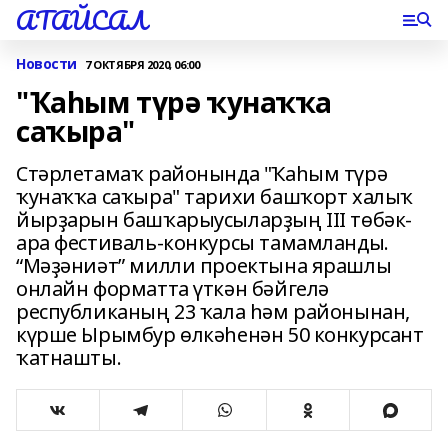
АТАЙСАЛ
Новости
7 ОКТЯБРЯ 2020, 06:00
"Ҡаhым түрә ҡунаҡҡа
саҡыра"
Стәрлетамаҡ районында "Ҡаhым түрә
ҡунаҡҡа саҡыра" тарихи башҡорт халыҡ
йырҙарын башҡарыусыларҙың III төбәк-
ара фестиваль-конкурсы тамамланды.
“Мәҙәниәт” милли проектына ярашлы
онлайн форматта үткән бәйгелә
республиканың 23 ҡала һәм районынан,
күрше Ырымбур өлкәһенән 50 конкурсант
ҡатнашты.