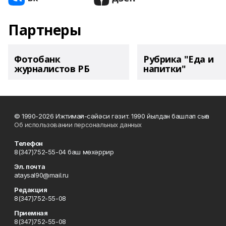
Партнеры
Фотобанк
Рубрика "Еда и
журналистов РБ
напитки"
© 1990-2026 Ижтимағи-сәйәси гәзит. 1990 йылдан башлап сыға
Об использовании персональных данных
Телефон
8(347)752-55-04 баш мөхәррир
Эл. почта
ataysal90@mail.ru
Редакция
8(347)752-55-08
Приемная
8(347)752-55-08