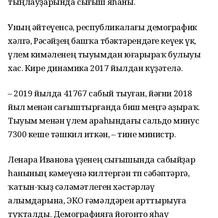
тыңлауҙарында сығыш яһаны.
Уның әйтеүенсә, республикалағы демографик
хәлгә, Рәсәйҙең башҡа төбәктәрендәге кеүек үк,
үлем кимәленең тыуымдан юғарыраҡ булыуы
хас. Кире динамика 2017 йылдан күҙәтелә.
– 2019 йылда 41767 сабый тыуған, йәғни 2018
йыл менән сағыштырғанда биш меңгә аҙыраҡ.
Тыуым менән үлем араһындағы сальдо минус
7300 кеше тәшкил иткән, – тине министр.
Ленара Иванова үҙенең сығышында сабыйҙар
һанының кәмеүенә килтергән төп сәбәптәргә,
ҡатын-ҡыҙ сәләмәтлеген хәстәрләү
алымдарына, ЭКО ғәмәлдәрен арттырыуға
туҡталды. Демографияға йоғонто яһау