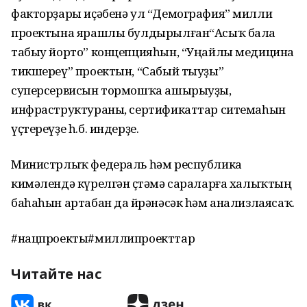
факторҙары иҫәбенә ул “Демография” милли
проектына ярашлы булдырылған“Асыҡ бала
табыу йорто” концепцияһын, “Уңайлы медицина
тикшереү” проектын, “Сабый тыуҙы”
суперсервисын тормошҡа ашырыуҙы,
инфраструктураны, сертификаттар ситемаһын
үҫтереүҙе һ.б. индерҙе.
Министрлыҡ федераль һәм республика
кимәлендә күрелгән өҫтәмә сараларға халыҡтың
баһаһын артабан да өйрәнәсәк һәм анализлаясаҡ.
#нацпроекты#миллипроекттар
Читайте нас