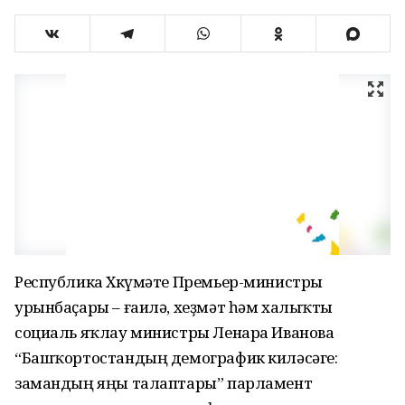
Республика Хөкүмәте Премьер-министры
урынбаҫары – ғаилә, хеҙмәт һәм халыҡты
социаль яҡлау министры Ленара Иванова
“Башҡортостандың демографик киләсәге:
замандың яңы талаптары” парламент