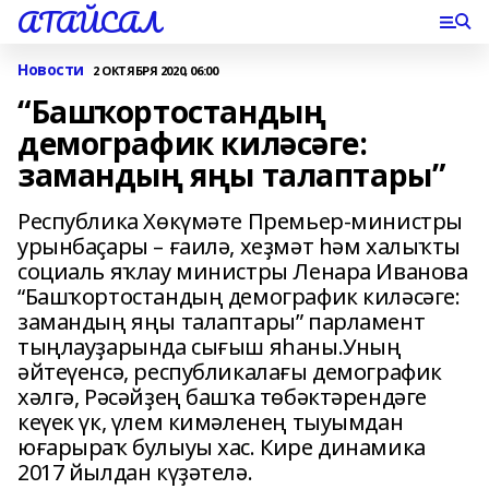
АТАЙСАЛ
Новости
2 ОКТЯБРЯ 2020, 06:00
“Башҡортостандың
демографик киләсәге:
замандың яңы талаптары”
Республика Хөкүмәте Премьер-министры
урынбаҫары – ғаилә, хеҙмәт һәм халыҡты
социаль яҡлау министры Ленара Иванова
“Башҡортостандың демографик киләсәге:
замандың яңы талаптары” парламент
тыңлауҙарында сығыш яһаны.Уның
әйтеүенсә, республикалағы демографик
хәлгә, Рәсәйҙең башҡа төбәктәрендәге
кеүек үк, үлем кимәленең тыуымдан
юғарыраҡ булыуы хас. Кире динамика
2017 йылдан күҙәтелә.