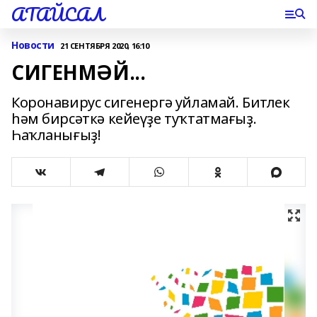
АТАЙСАЛ
Новости
21 СЕНТЯБРЯ 2020, 16:10
СИГЕНМӘЙ...
Коронавирус сигенергә уйламай. Битлек
һәм бирсәткә кейеүҙе туҡтатмағыҙ.
Һаҡланығыҙ!