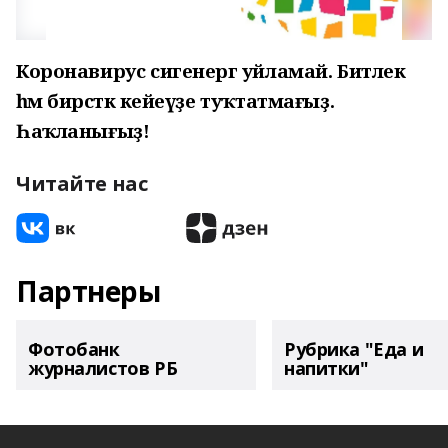
Коронавирус сигенергә уйламай. Битлек
һәм бирсәткә кейеүҙе туҡтатмағыҙ.
Һаҡланығыҙ!
Читайте нас
Партнеры
Фотобанк
Рубрика "Еда и
журналистов РБ
напитки"