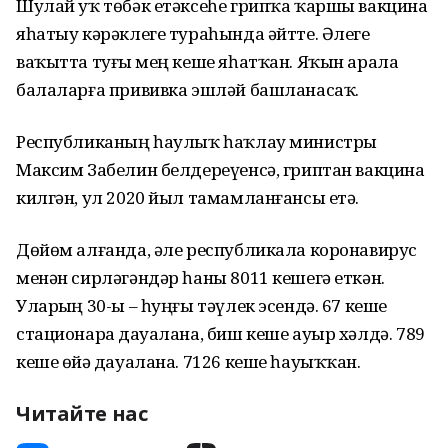
Шулай уҡ төбәк етәксеһе грипҡа ҡаршы вакцина
яһатыу кәрәклеге тураһында әйтте. Әлеге
ваҡытта туғыҙ мең кеше яһатҡан. Яҡын арала
балаларға прививка эшләй башланасаҡ.
Республиканың һаулыҡ һаҡлау министры
Максим Забелин белдереүенсә, гриптан вакцина
килгән, ул 2020 йыл тамамланғансы етә.
Дөйөм алғанда, әле республикала коронавирус
менән сирләгәндәр һаны 8011 кешегә еткән.
Уларҙың 30-ы – һуңғы тәүлек эсендә. 67 кеше
стационарҙа дауалана, биш кеше ауыр хәлдә. 789
кеше өйҙә дауалана. 7126 кеше һауыҡҡан.
Читайте нас