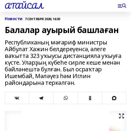
АТАЙСАЛ
Новости
7 СЕНТЯБРЯ 2020, 16:30
Балалар ауырый башлаған
Республиканың мәғариф министры
Айбулат Хажин белдереүенсә, әлеге
ваҡытта 323 уҡыусы дистанцияла уҡыуға
күсте. Уларҙың күбеһе сирле кеше менән
бәйләнештә булған. Был осраҡтар
Ишембай, Мәләүез һәм Иглин
райондарына теркәлгән.