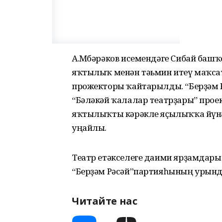
А.Мөбәрәков исемендәге Сибай баш
яҡтылыҡ менән тәьмин итеү маҡс
прожекторы ҡайтарылды. “Берҙәм Р
“Бәләкәй ҡалалар театрҙары” прое
яҡтылыҡты кәрәкле яҫылыҡҡа йүнәл
уңайлы.
Театр етәкселеге даими ярҙамдары
“Берҙәм Рәсәй”партияһының урында
Читайте нас