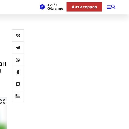
+23 °С
Антитеррор
Облачно
ан
н