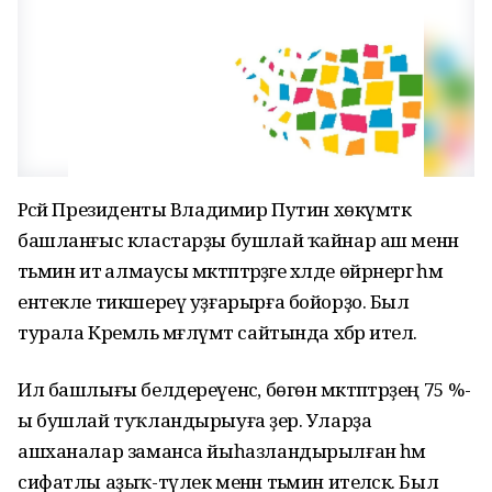
Рәсәй Президенты Владимир Путин хөкүмәткә
башланғыс кластарҙы бушлай ҡайнар аш менән
тәьмин итә алмаусы мәктәптәрҙәге хәлде өйрәнергә һәм
ентекле тикшереү уҙғарырға бойорҙо. Был
турала Кремль мәғлүмәт сайтында хәбәр ителә.
Ил башлығы белдереүенсә, бөгөн мәктәптәрҙең 75 %-
ы бушлай туҡландырыуға әҙер. Уларҙа
ашханалар заманса йыһазландырылған һәм
сифатлы аҙыҡ-түлек менән тәьмин ителәсәк. Был