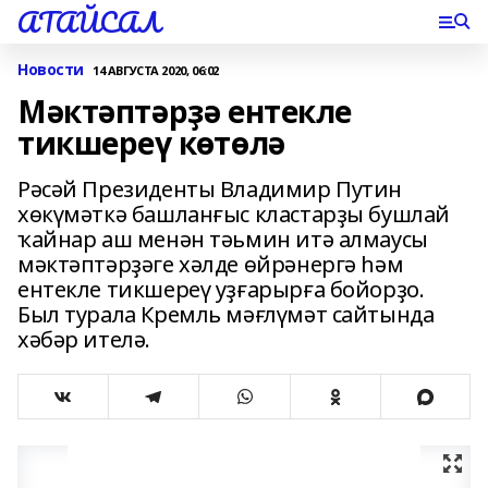
АТАЙСАЛ
Новости
14 АВГУСТА 2020, 06:02
Мәктәптәрҙә ентекле
тикшереү көтөлә
Рәсәй Президенты Владимир Путин
хөкүмәткә башланғыс кластарҙы бушлай
ҡайнар аш менән тәьмин итә алмаусы
мәктәптәрҙәге хәлде өйрәнергә һәм
ентекле тикшереү уҙғарырға бойорҙо.
Был турала Кремль мәғлүмәт сайтында
хәбәр ителә.