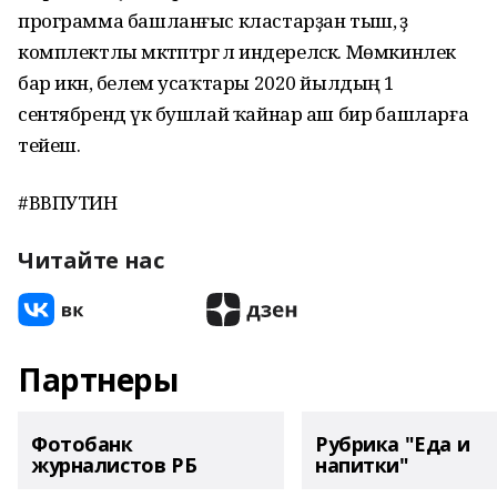
программа башланғыс кластарҙан тыш, әҙ
комплектлы мәктәптәргә лә индереләсәк. Мөмкинлек
бар икән, белем усаҡтары 2020 йылдың 1
сентябрендә үк бушлай ҡайнар аш бирә башларға
тейеш.
#ВВПУТИН
Читайте нас
Партнеры
Фотобанк
Рубрика "Еда и
журналистов РБ
напитки"