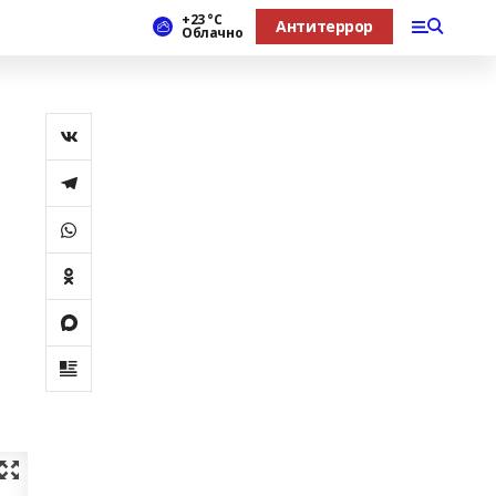
+23 °С
Антитеррор
Облачно