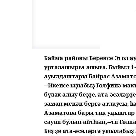
Баймаҡ районы Беренсе Этҡол 
уртаҡлашырға ашыға. Быйыл 1-с
ауылдаштары Байрас Азамато
--Икенсе ҡыҙыбыҙ Гөлфинә мә
бүләк алыу беҙҙе, ата-әсәләрҙе
заман менән бергә атлаусы, һ
Азаматовҡа бары тик уңыштар 
сауап булып ҡайтһын,--ти Гөлн
Беҙ ҙә ата-әсәләргә ҡушылабыҙ