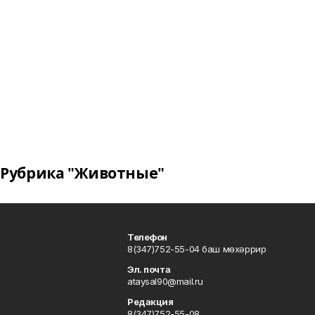
Рубрика "Животные"
Телефон
8(347)752-55-04 баш мөхәррир
Эл. почта
ataysal90@mail.ru
Редакция
8(347)752-55-08