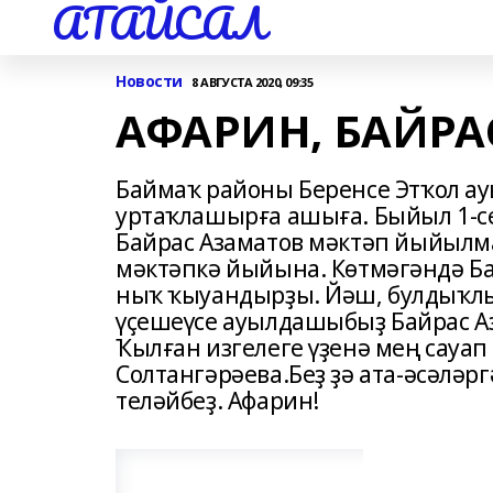
АТАЙСАЛ
Новости
8 АВГУСТА 2020, 09:35
АФАРИН, БАЙРА
Баймаҡ районы Беренсе Этҡол а
уртаҡлашырға ашыға. Быйыл 1-се
Байрас Азаматов мәктәп йыйылма
мәктәпкә йыйына. Көтмәгәндә Бай
ныҡ ҡыуандырҙы. Йәш, булдыҡлы,
үҫешеүсе ауылдашыбыҙ Байрас Аз
Ҡылған изгелеге үҙенә мең сауап
Солтангәрәева.Беҙ ҙә ата-әсәлә
теләйбеҙ. Афарин!