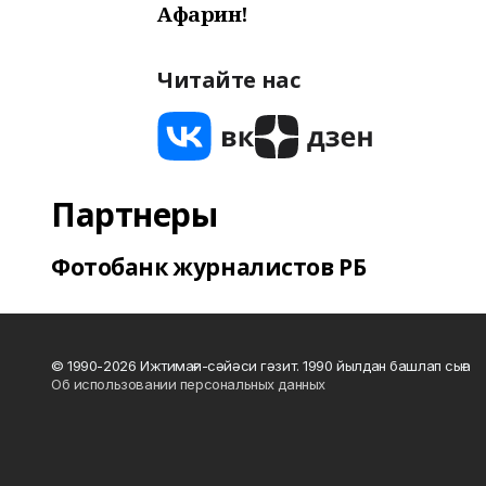
Афарин!
Читайте нас
Партнеры
Фотобанк журналистов РБ
© 1990-2026 Ижтимағи-сәйәси гәзит. 1990 йылдан башлап сыға
Об использовании персональных данных