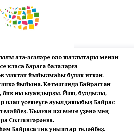
ауылы ата-әсәләре оло шатлыҡтары менән
е класҡа барасаҡ балаларға
в мәктәп йыйылмаһы бүләк иткән.
ктәпкә йыйына. Көтмәгәндә Байрастан
, бик ныҡ ҡыуандырҙы. Йәш, булдыҡлы,
әр яҡлап үҫешеүсе ауылдашыбыҙ Байрас
теләйбеҙ. Ҡылған изгелеге үҙенә мең
ара Солтангәрәева.
 һәм Байрасҡа тик уңыштар теләйбеҙ.