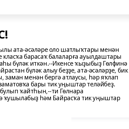
С!
уылы ата-әсәләре оло шатлыҡтары менән
 класҡа барасаҡ балаларға ауылдаштары
һы бүләк иткән.--Икенсе ҡыҙыбыҙ Гөлфинә
растан бүләк алыу беҙҙе, ата-әсәләрҙе, бик
 заман менән бергә атлаусы, һәр яҡлап
аматовҡа бары тик уңыштар теләйбеҙ.
 булып ҡайтһын,--ти Гөлнара
ргә ҡушылабыҙ һәм Байрасҡа тик уңыштар