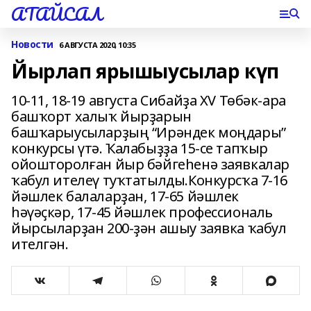
АТАЙСАЛ
Новости
6 АВГУСТА 2020, 10:35
Йырлап ярышыусылар күп
10-11, 18-19 августа Сибайҙа XV Төбәк-ара
башҡорт халыҡ йырҙарын
башҡарыусыларҙың “Ирәндек моңдары”
конкурсы үтә. Ҡалабыҙҙа 15-се тапҡыр
ойошторолған йыр бәйгеһенә заявкалар
ҡабул ителеү туҡтатылды.Конкурсҡа 7-16
йәшлек балаларҙан, 17-65 йәшлек
һәүәҫкәр, 17-45 йәшлек профессиональ
йырсыларҙан 200-ҙән ашыу заявка ҡабул
ителгән.