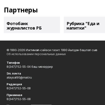
Партнеры
Фотобанк
Рубрика "Еда и
журналистов РБ
напитки"
© 1990-2026 Ижтимағи-сәйәси гәзит. 1990 йылдан башлап сыға
Об использовании персональных данных
Телефон
8(347)752-55-04 баш мөхәррир
Эл. почта
ataysal90@mail.ru
Редакция
8(347)752-55-08
Приемная
8(347)752-55-08