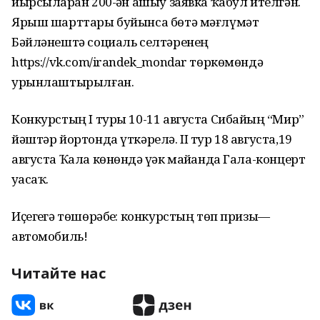
йырсыларҙан 200-ҙән ашыу заявка ҡабул ителгән.
Ярыш шарттары буйынса бөтә мәғлүмәт
Бәйләнештә социаль селтәренең
https://vk.com/irandek_mondar төркөмөндә
урынлаштырылған.
Конкурстың I туры 10-11 августа Сибайҙың “Мир”
йәштәр йортонда үткәрелә. II тур 18 августа,19
августа Ҡала көнөндә үҙәк майҙанда Гала-концерт
уҙасаҡ.
Иҫегеҙгә төшөрәбеҙ: конкурстың төп призы—
автомобиль!
Читайте нас