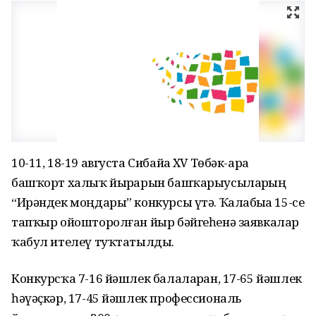
10-11, 18-19 августа Сибайҙа XV Төбәк-ара
башҡорт халыҡ йырҙарын башҡарыусыларҙың
“Ирәндек моңдары” конкурсы үтә. Ҡалабыҙҙа 15-се
тапҡыр ойошторолған йыр бәйгеһенә заявкалар
ҡабул ителеү туҡтатылды.
Конкурсҡа 7-16 йәшлек балаларҙан, 17-65 йәшлек
һәүәҫкәр, 17-45 йәшлек профессиональ