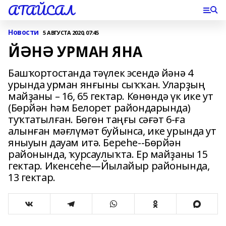
АТАЙСАЛ
Новости
5 АВГУСТА 2020, 07:45
ЙӘНӘ УРМАН ЯНА
Башҡортостанда тәүлек эсендә йәнә 4
урында урман янғыны сыҡҡан. Уларҙың
майҙаны – 16, 65 гектар. Көнөндә үк ике ут
(Бөрйән һәм Белорет райондарында)
туҡтатылған. Бөгөн таңғы сәғәт 6-ға
алынған мәғлүмәт буйынса, ике урында ут
яныуын дауам итә. Береһе--Бөрйән
районында, ҡурсаулыҡта. Ер майҙаны 15
гектар. Икенсеһе—Йылайыр районында,
13 гектар.