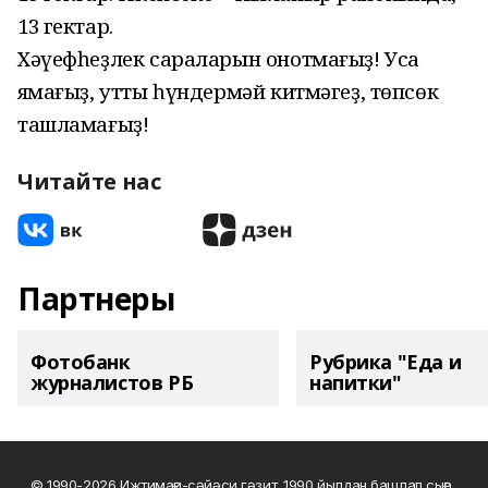
13 гектар.
Хәүефһеҙлек сараларын онотмағыҙ! Усаҡ
яҡмағыҙ, утты һүндермәй китмәгеҙ, төпсөк
ташламағыҙ!
Читайте нас
Партнеры
Фотобанк
Рубрика "Еда и
журналистов РБ
напитки"
© 1990-2026 Ижтимағи-сәйәси гәзит. 1990 йылдан башлап сыға