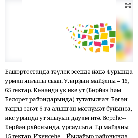
Башҡортостанда тәүлек эсендә йәнә 4 урында
урман янғыны сыҡҡан. Уларҙың майҙаны – 16,
65 гектар. Көнөндә үк ике ут (Бөрйән һәм
Белорет райондарында) туҡтатылған. Бөгөн
таңғы сәғәт 6-ға алынған мәғлүмәт буйынса,
ике урында ут яныуын дауам итә. Береһе--
Бөрйән районында, ҡурсаулыҡта. Ер майҙаны
15 гектар. Икенсеһе—Йылайыр районында,