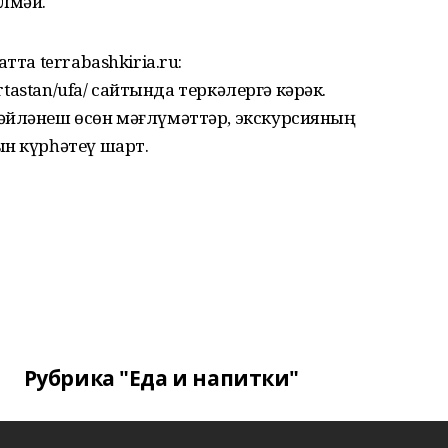
лмәй.
тта terrabashkiria.ru:
ortastan/ufa/ сайтында теркәлергә кәрәк.
әйләнеш өсөн мәғлүмәттәр, экскурсияның
ын күрһәтеү шарт.
Рубрика "Еда и напитки"