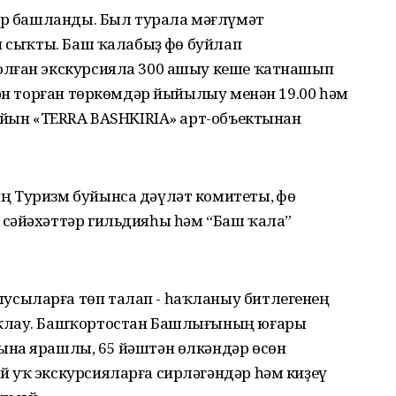
лар башланды. Был турала мәғлүмәт
п сыҡты. Баш ҡалабыҙ Өфө буйлап
олған экскурсияла 300 ашыу кеше ҡатнашып
нән торған төркөмдәр йыйылыу менән 19.00 һәм
һайын «TERRA BASHKIRIA» арт-объектынан
 Туризм буйынса дәүләт комитеты, Өфө
сәйәхәттәр гильдияһы һәм “Баш ҡала”
сыларға төп талап - һаҡланыу битлегенең
аҡлау. Башҡортостан Башлығының юғары
ына ярашлы, 65 йәштән өлкәндәр өсөн
 уҡ экскурсияларға сирләгәндәр һәм киҙеү