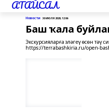
АТАЙСАЛ
Новости
30 ИЮЛЯ 2020, 12:06
Баш ҡала буйла
Экскурсияларға эләгеү өсөн тәү си
https://terrabashkiria.ru/open-ba