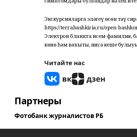
симптомдары булғандар йәлеп ите
Экскурсияларға эләгеү өсөн тәү сира
https://terrabashkiria.ru/open-bashk
Электрон бланкта исем-фамилия, б
көнө һәм ваҡыты, нисә кеше булыу
Читайте нас
Партнеры
Фотобанк журналистов РБ