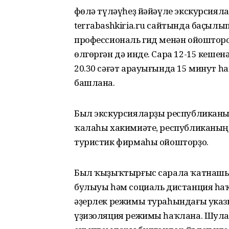
Өфөлә түләүһеҙ йәйәүле экскурсия
terrabashkiria.ru сайтында баҫылы
профессиональ гид менән ойоштор
өлгөргән дә инде. Сара 12-15 кеше
20.30 сәғәт арауығында 15 минут 
башлана.
Был экскурсияларҙы республиканың
ҡалаһы хакимиәте, республиканың 
туристик фирмаһы ойошторҙо.
Был ҡыҙыҡтырғыс сарала ҡатнашыу
булыуы һәм социаль дистанция һ
әҙерлек режимы тураһындағы указ
үҙизоляция режимы һаҡлана. Шулай