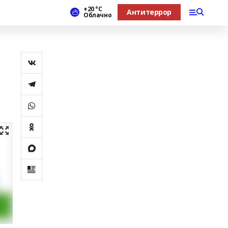
+20 °С
Антитеррор
Облачно