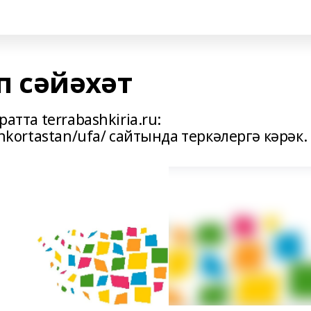
п сәйәхәт
ратта terrabashkiria.ru:
shkortastan/ufa/ сайтында теркәлергә кәрәк.