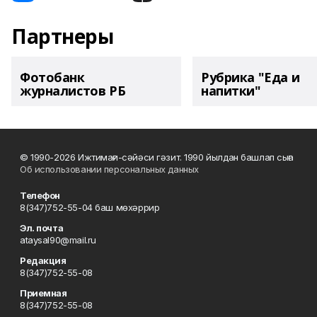
Партнеры
Фотобанк
Рубрика "Еда и
журналистов РБ
напитки"
© 1990-2026 Ижтимағи-сәйәси гәзит. 1990 йылдан башлап сыға
Об использовании персональных данных
Телефон
8(347)752-55-04 баш мөхәррир
Эл. почта
ataysal90@mail.ru
Редакция
8(347)752-55-08
Приемная
8(347)752-55-08