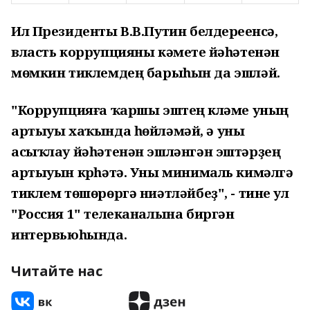
Ил Президенты В.В.Путин белдереүенсә,
власть коррупцияны кәметеү йәһәтенән
мөмкин тиклемдең барыһын да эшләй.
"Коррупцияға ҡаршы эштең күләме уның
артыуы хаҡында һөйләмәй, ә уны
асыҡлау йәһәтенән эшләнгән эштәрҙең
артыуын күрһәтә. Уны минималь кимәлгә
тиклем төшөрөргә ниәтләйбеҙ", - тине ул
"Россия 1" телеканалына биргән
интервьюһында.
Читайте нас