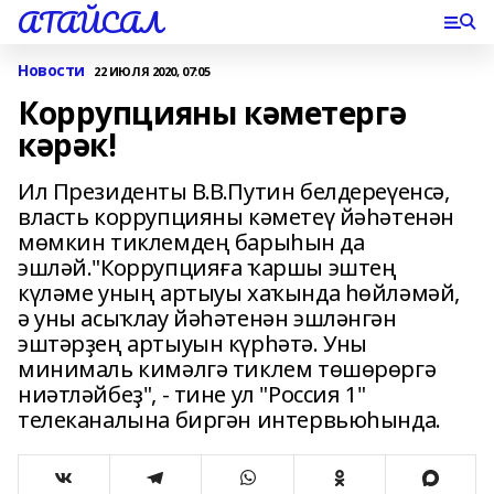
АТАЙСАЛ
Новости
22 ИЮЛЯ 2020, 07:05
Коррупцияны кәметергә
кәрәк!
Ил Президенты В.В.Путин белдереүенсә,
власть коррупцияны кәметеү йәһәтенән
мөмкин тиклемдең барыһын да
эшләй."Коррупцияға ҡаршы эштең
күләме уның артыуы хаҡында һөйләмәй,
ә уны асыҡлау йәһәтенән эшләнгән
эштәрҙең артыуын күрһәтә. Уны
минималь кимәлгә тиклем төшөрөргә
ниәтләйбеҙ", - тине ул "Россия 1"
телеканалына биргән интервьюһында.