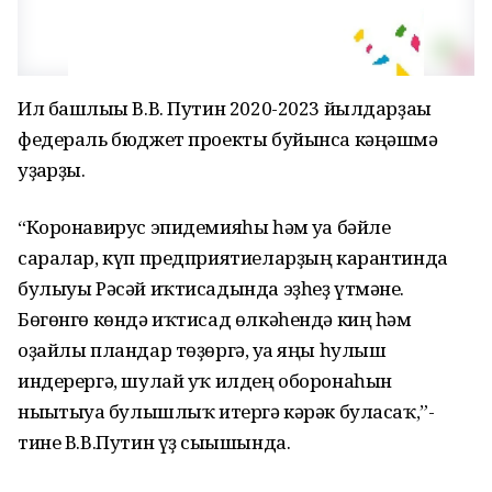
Ил башлығы В.В. Путин 2020-2023 йылдарҙағы
федераль бюджет проекты буйынса кәңәшмә
уҙғарҙы.
“Коронавирус эпидемияһы һәм уға бәйле
саралар, күп предприятиеларҙың карантинда
булыуы Рәсәй иҡтисадында эҙһеҙ үтмәне.
Бөгөнгө көндә иҡтисад өлкәһендә киң һәм
оҙайлы пландар төҙөргә, уға яңы һулыш
индерергә, шулай уҡ илдең оборонаһын
нығытыуға булышлыҡ итергә кәрәк буласаҡ,”-
тине В.В.Путин үҙ сығышында.