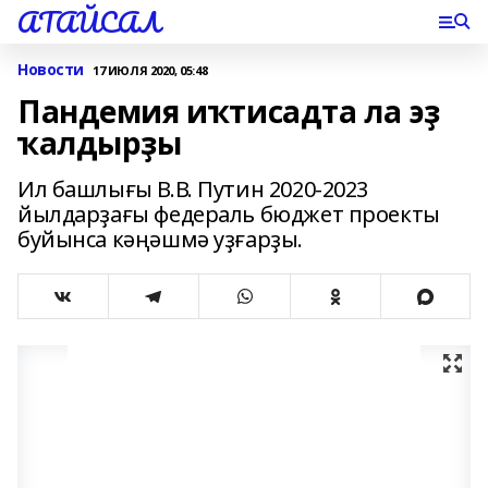
АТАЙСАЛ
Новости
17 ИЮЛЯ 2020, 05:48
Пандемия иҡтисадта ла эҙ
ҡалдырҙы
Ил башлығы В.В. Путин 2020-2023
йылдарҙағы федераль бюджет проекты
буйынса кәңәшмә уҙғарҙы.