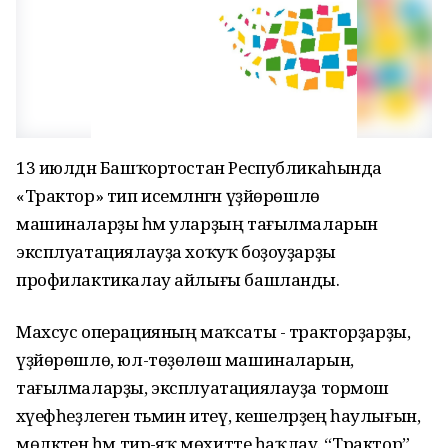
13 июлдән Башҡортостан Республикаһында
«Трактор» тип исемләнгән үҙйөрөшлө
машиналарҙы һәм уларҙың тағылмаларын
эксплуатациялауҙа хоҡуҡ боҙоуҙарҙы
профилактикалау айлығы башланды.
Махсус операцияның маҡсаты - тракторҙарҙы,
үҙйөрөшлө, юл-төҙөлөш машиналарын,
тағылмаларҙы, эксплуатациялауҙа тормош
хәүефһеҙлеген тәьмин итеү, кешеләрҙең һаулығын,
мөлкәтен һәм тирә-яҡ мөхитте һаҡлау. “Трактор”