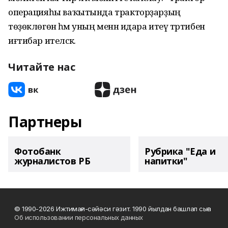
операцияһы ваҡытында тракторҙарҙың
төҙөклөгөнә һәм уның менән идара итеү тәртибенә
иғтибар ителәсәк.
Читайте нас
Партнеры
Фотобанк
Рубрика "Еда и
журналистов РБ
напитки"
© 1990-2026 Ижтимағи-сәйәси гәзит. 1990 йылдан башлап сыға
Об использовании персональных данных