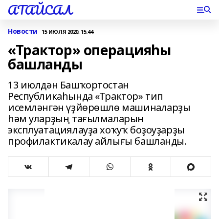
АТАЙСАЛ
Новости
15 ИЮЛЯ 2020, 15:44
«Трактор» операцияһы
башланды
13 июлдән Башҡортостан
Республикаһында «Трактор» тип
исемләнгән үҙйөрөшлө машиналарҙы
һәм уларҙың тағылмаларын
эксплуатациялауҙа хоҡуҡ боҙоуҙарҙы
профилактикалау айлығы башланды.