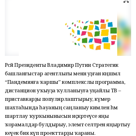
Рәсәй Президенты Владимир Путин Стратегик
башланғыстар агентлығы менән уҙған кәңәшмәлә
“Пандемияға ҡаршы” комплекслы программа,
дистанцион уҡыуҙа ҡулланыуға уңайлы ТВ –
приставкарҙы популярлаштырыу, күмер
шахтаһында һауаның саңланыу кимәлен һәм
шартлау ҡурҡынынысын иҫкәртеүсе яңы
ҡорамалдар булдырыу, элемтә селтәрен яңыртыу
кеүек бик күп проекттарҙы ҡараны.