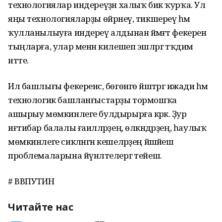
технологиялар индереүҙән халыҡ бик ҡурҡа. Ул
яңы технологияларҙы өйрәнеү, тикшереү һәм
ҡулланылыуға индереү алдынан йәмәғәт фекерен
тыңларға, улар менән килешеп эшләргә тәҡдим
итте.
Ил башлығы фекеренсә, бөгөнгө йәштәргә ижади һәм
технологик башланғыстарҙы тормошҡа
ашырыу мөмкинлеге булдырырға кәрәк. Ҙур
иғтибар балалы ғаиләләрҙең, өлкәндәрҙең, һаулыҡ
мөмкинлеге сикләнгән кешеләрҙең йәшәйеш
проблемаларына йүнәлтелергә тейеш.
# ВВПУТИН
Читайте нас