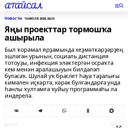
АТАЙСАЛ
Новости
10 ИЮЛЯ 2020, 06:33
Яңы проекттар тормошҡа
ашырыла
Был ҡорамал ярҙамында хеҙмәткәрҙәрҙең
эшләгән урынын, социаль дистанция
тотоуҙы, инфекция эләктергән осраҡта
кем менән аралашыуын билдәләп
буласаҡ. Шулай уҡ браслет һауа таҙалығы
кимәлен иҫкәртә, кәрәк булғандарға унда
һанлы ҡултамға ҡуйыу программаһы ла
индерелә.