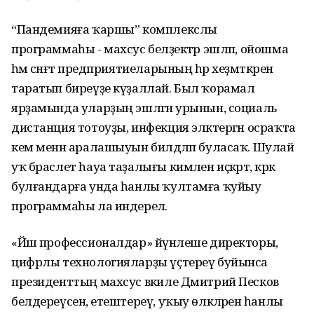
“Пандемияға ҡаршы” комплекслы
программаһы - махсус беләҙектәр эшләп, ойошма
һәм сәнәғәт предприятиеларының һәр хеҙмәткәренә
таратып биреүҙе күҙаллай. Был ҡорамал
ярҙамында уларҙың эшләгән урынын, социаль
дистанция тотоуҙы, инфекция эләктергән осраҡта
кем менән аралашыуын билдәләп буласаҡ. Шулай
уҡ браслет һауа таҙалығы кимәлен иҫкәртә, кәрәк
булғандарға унда һанлы ҡултамға ҡуйыу
программаһы ла индерелә.
«Йәш профессионалдар» йүнәлеше директоры,
цифрлы технологияларҙы үҫтереү буйынса
президенттың махсус вәкиле Дмитрий Песков
белдереүсенә, етештереү, уҡыу өлкәләренә һанлы