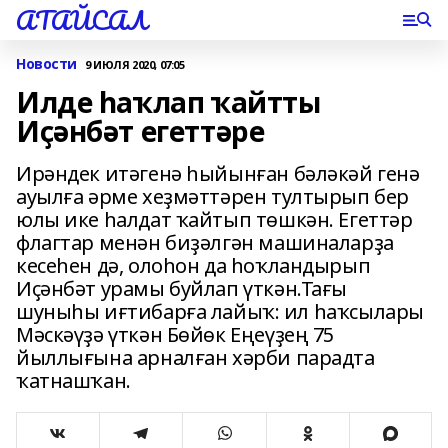
АТАЙСАЛ
Новости
9 ИЮЛЯ 2020, 07:05
Илде һаҡлап ҡайтты
Иҫәнбәт егеттәре
Ирәндек итәгенә һыйынған бәләкәй генә
ауылға әрме хеҙмәттәрен тултырып бер
юлы ике һалдат ҡайтып төшкән. Егеттәр
флагтар менән биҙәлгән машиналарҙа
кесеһен дә, олоһон да һоҡландырып
Иҫәнбәт урамы буйлап үткән.Тағы
шуныһы иғтибарға лайыҡ: ил һаҡсылары
Мәскәүҙә үткән Бөйөк Еңеүҙең 75
йыллығына арналған хәрби парадта
ҡатнашҡан.