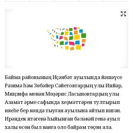
Баймаҡ районының Иҫәнбәт ауылында йәшәүсе
Рәзимә һәм Зөбәйер Сәйетовтарҙың улы Инйәр,
Миңзифа менән Мөҙәрис Ласыновтарҙың улы
Азамат әрме сафында хеҙмәттәрен тултырып
икеһе бер көндә тыуған ауылына ҡайтып ингән.
Ирәндек итәгенә һыйынған бәләкәй генә ауыл
халҡы өсөн был ваҡиға оло байрам төҫөн ала.