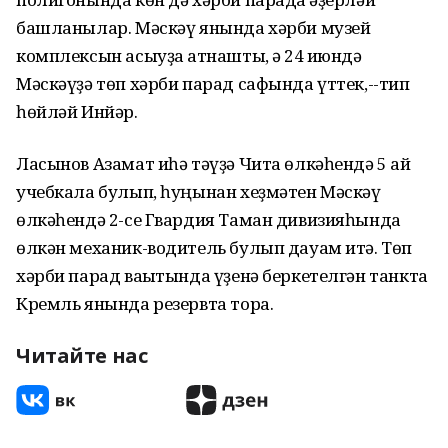
башланылар. Мәскәү янында хәрби музей
комплексын асыуҙа ҡатнаштыҡ, ә 24 июндә
Мәскәүҙә төп хәрби парад сафында үттек,--тип
һөйләй Инйәр.
Ласынов Азамат иһә тәүҙә Чита өлкәһендә 5 ай
учебкала булып, һуңынан хеҙмәтен Мәскәү
өлкәһендә 2-се Гвардия Таман дивизияһында
өлкән механик-водитель булып дауам итә. Төп
хәрби парад ваҡытында үҙенә беркетелгән танкта
Кремль янында резервта тора.
Читайте нас