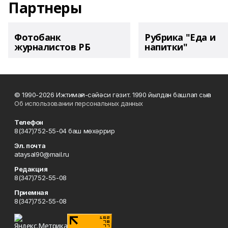
Партнеры
Фотобанк
Рубрика "Еда и
журналистов РБ
напитки"
© 1990-2026 Ижтимағи-сәйәси гәзит. 1990 йылдан башлап сыға
Об использовании персональных данных
Телефон
8(347)752-55-04 баш мөхәррир
Эл. почта
ataysal90@mail.ru
Редакция
8(347)752-55-08
Приемная
8(347)752-55-08