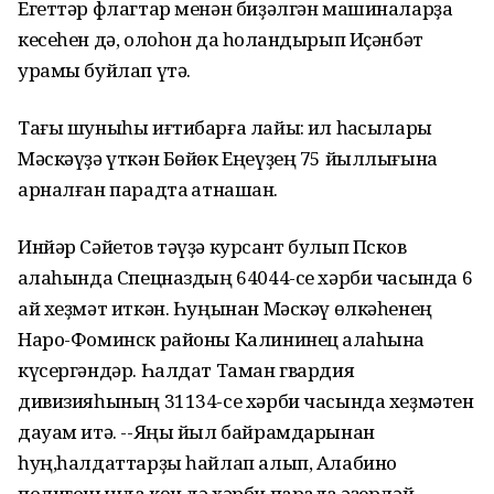
Егеттәр флагтар менән биҙәлгән машиналарҙа
кесеһен дә, олоһон да һоҡландырып Иҫәнбәт
урамы буйлап үтә.
Тағы шуныһы иғтибарға лайыҡ: ил һаҡсылары
Мәскәүҙә үткән Бөйөк Еңеүҙең 75 йыллығына
арналған парадта ҡатнашҡан.
Инйәр Сәйетов тәүҙә курсант булып Псков
ҡалаһында Спецназдың 64044-се хәрби часында 6
ай хеҙмәт иткән. Һуңынан Мәскәү өлкәһенең
Наро-Фоминск районы Калининец ҡалаһына
күсергәндәр. Һалдат Таман гвардия
дивизияһының 31134-се хәрби часында хеҙмәтен
дауам итә. --Яңы йыл байрамдарынан
һуң,һалдаттарҙы һайлап алып, Алабино
полигонында көн дә хәрби парадҡа әҙерләй