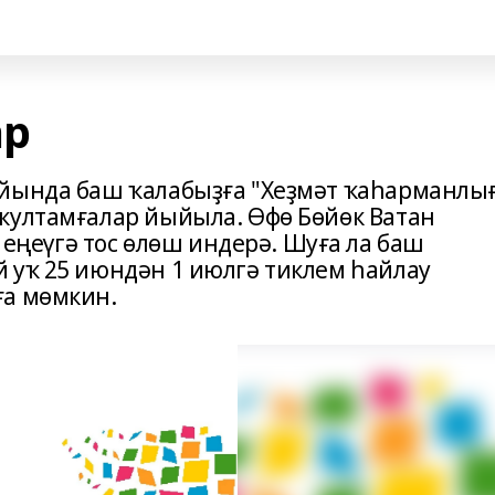
ар
ейында баш ҡалабыҙға "Хеҙмәт ҡаһарманлы
ҡултамғалар йыйыла. Өфө Бөйөк Ватан
еүгә тос өлөш индерә. Шуға ла баш
 уҡ 25 июндән 1 июлгә тиклем һайлау
ға мөмкин.