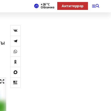
+26 °С
Антитеррор
Облачно
ғы