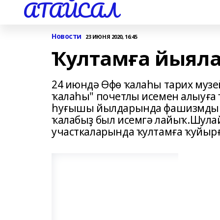
АТАЙСАЛ
Новости
23 ИЮНЯ 2020, 16:45
Ҡултамға йыял
24 июндә Өфө ҡалаһы тарих муз
ҡалаһы" почетлы исемен алыуға 
һуғышы йылдарында фашизмды ең
ҡалабыҙ был исемгә лайыҡ.Шулай
участкаларында ҡултамға ҡуйыр