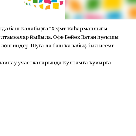
нда баш ҡалабыҙға "Хеҙмәт ҡаһарманлығы
ултамғалар йыйыла. Өфө Бөйөк Ватан һуғышы
өш индерә. Шуға ла баш ҡалабыҙ был исемгә
м һайлау участкаларында ҡултамға ҡуйырға