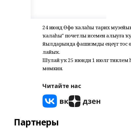
24 июндә Өфө ҡалаһы тарих музейы
ҡалаһы" почетлы исемен алыуға ҡ
йылдарында фашизмды еңеүгә тос өл
лайыҡ.
Шулай уҡ 25 июндән 1 июлгә тикле
мөмкин.
Читайте нас
Партнеры