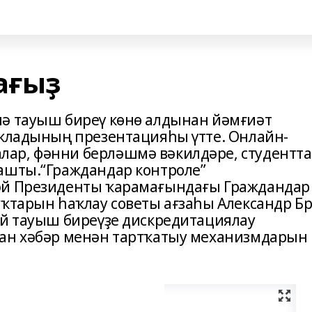
ағыҙ
нә тауыш биреү көнө алдынан йәмғиәт
окладының презентацияһы үтте. Онлайн-
ар, фәнни берләшмә вәкилдәре, студентт
ашты.“Граждандар контроле”
әй Президенты ҡарамағындағы Граждандар
уҡтарын һаҡлау советы ағзаһы Александр Б
әй тауыш биреүҙе дискредитациялау
ған хәбәр менән тартҡатыу механизмдарын