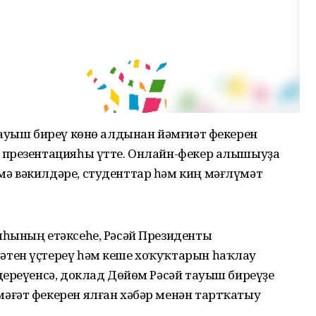
тауыш биреү көнө алдынан йәмғиәт фекерен
 презентацияһы үтте. Онлайн-фекер алышыуҙа
ә вәкилдәре, студенттар һәм киң мәғлүмәт
һының етәксеһе, Рәсәй Президенты
тен үҫтереү һәм кеше хоҡуҡтарын һаҡлау
дереүенсә, доклад Дөйөм Рәсәй тауыш биреүҙе
ғәт фекерен ялған хәбәр менән тартҡатыу