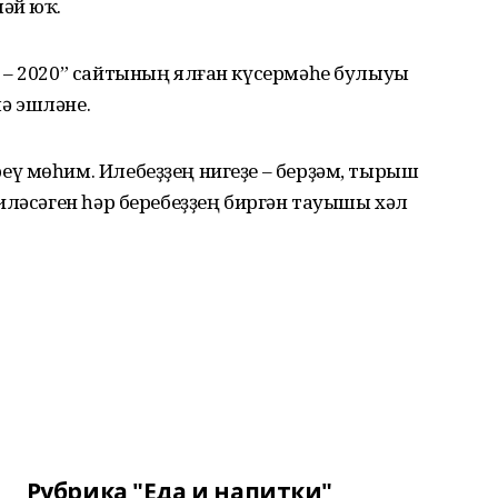
әй юҡ.
 – 2020” сайтының ялған күсермәһе булыуы
ә эшләне.
ү мөһим. Илебеҙҙең нигеҙе – берҙәм, тырыш
иләсәген һәр беребеҙҙең биргән тауышы хәл
Рубрика "Еда и напитки"