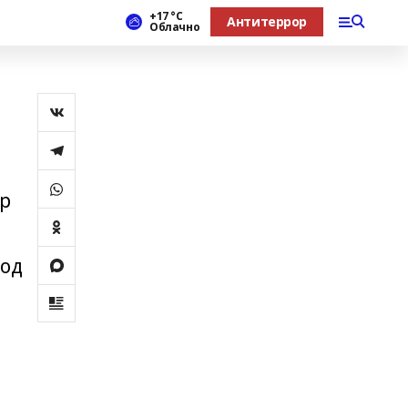
+17 °С
Антитеррор
Облачно
ар
род