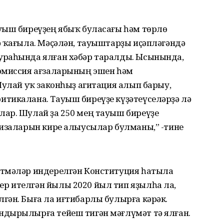
уыш биреүҙең ябыҡ буласағы һәм төрлө
ә ҡағыла. Мәҫәлән, тауыштарҙы иҫәпләгәндә
ураһында ялған хәбәр таралды. Ысынында,
комиссия ағзаларының эшен һәм
Шулай уҡ законһыҙ агитация алып барыу,
тикалана. Тауыш биреүҙе күҙәтеүселәрҙә лә
ар. Шулай ҙа 250 мең тауыш биреүҙе
ризаларын кире алыусылар булманы,” -тине
әтмәләр индерелгән Конституция һатыла
р ителгән йылы 2020 йыл тип яҙылһа ла,
гән. Быға ла иғтибарлы булырға кәрәк.
ндырылырға тейеш тигән мәғлүмәт тә ялған.