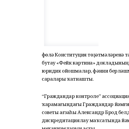
Өфөлә Конституция төҙәтмәләренә 
бутау «Фейк картина» докладының
юридик ойошмалар, фәнни берләшм
саралары ҡатнашты.
“Граждандар контроле” ассоциация
ҡарамағындағы Граждандар йәмғиә
советы ағзаһы Александр Брод бел
дискредитациялау маҡсатында йәмә
механизмдарын асты.