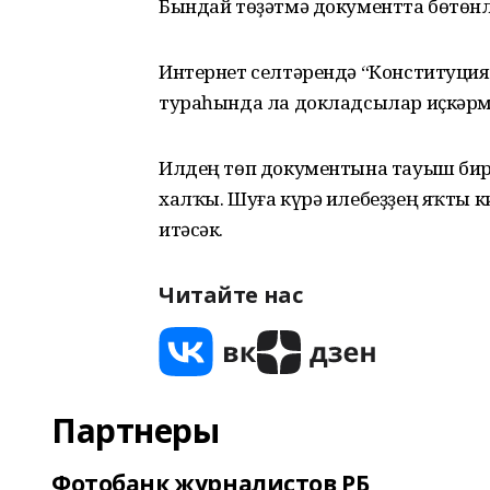
Бындай төҙәтмә документта бөтөнл
Интернет селтәрендә “Конституция
тураһында ла докладсылар иҫкәрм
Илдең төп документына тауыш бире
халҡы. Шуға күрә илебеҙҙең яҡты к
итәсәк.
Читайте нас
Партнеры
Фотобанк журналистов РБ