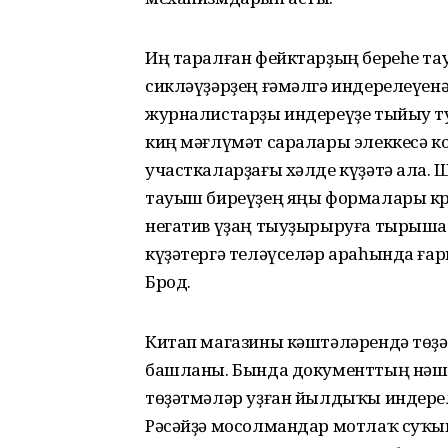
Иң таралған фейктарҙың береһе та
сикләүҙәрҙең ғәмәлгә индерелеүен
журналистарҙы индереүҙе тыйыу т
киң мәғлүмәт саралары элеккесә 
участкаларҙағы хәлде күҙәтә ала. 
тауыш биреүҙең яңы формалары кри
негатив үҙаң тыуҙырыруға тырышал
күҙәтергә теләүселәр араһында ға
Брод.
Китап магазины кәштәләрендә төҙ
башланы. Бында документтың нәше
төҙәтмәләр уҙған йылдыҡы индерел
Рәсәйҙә мосолмандар мотлаҡ суҡы