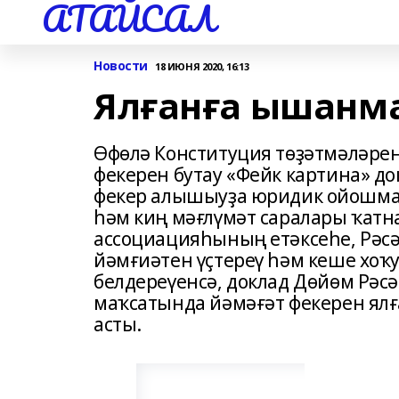
АТАЙСАЛ
Новости
18 ИЮНЯ 2020, 16:13
Ялғанға ышанм
Өфөлә Конституция төҙәтмәләре
фекерен бутау «Фейк картина» д
фекер алышыуҙа юридик ойошмал
һәм киң мәғлүмәт саралары ҡатн
ассоциацияһының етәксеһе, Рәс
йәмғиәтен үҫтереү һәм кеше хоҡ
белдереүенсә, доклад Дөйөм Рәс
маҡсатында йәмәғәт фекерен ял
асты.