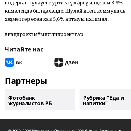
индергән түләүенең уртаса үҙгәреү индексы 3,6%
кимәлендә билдәләнде. Шулай итеп, коммуналь
хеҙмәттәр өсөн хаҡ 5,6% артыуы ихтимал.
#нацпроекты#миллипроекттар
Читайте нас
Партнеры
Фотобанк
Рубрика "Еда и
журналистов РБ
напитки"
© 1990-2026 Ижтимағи-сәйәси гәзит. 1990 йылдан башлап сыға