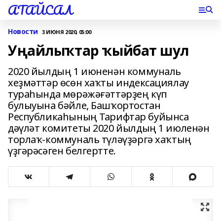
АТАЙСАЛ
Новости
3 ИЮНЯ 2020, 05:00
Уңайлыҡтар ҡыйбат шул
2020 йылдың 1 июненән коммуналь
хеҙмәттәр өсөн хаҡты индексациялау
тураһында мөрәжәғәттәрҙең күп
булыуына бәйле, Башҡортостан
Республикаһының Тарифтар буйынса
дәүләт комитеты 2020 йылдың 1 июленән
торлаҡ-коммуналь түләүҙәргә хаҡтың
үҙгәрәсәген белгертте.