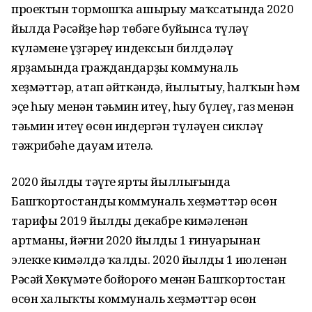
проектын тормошҡа ашырыу маҡсатында 2020
йылда Рәсәйҙең һәр төбәге буйынса түләү
күләменең үҙгәреү индексын билдәләү
ярҙамында граждандарҙың коммуналь
хеҙмәттәр, атап әйткәндә, йылытыу, һалҡын һәм
эҫе һыу менән тәьмин итеү, һыу бүлеү, газ менән
тәьмин итеү өсөн индергән түләүен сикләү
тәжрибәһе дауам ителә.
2020 йылдың тәүге ярты йыллығында
Башҡортостандың коммуналь хеҙмәттәр өсөн
тарифы 2019 йылдың декабре кимәленән
артманы, йәғни 2020 йылдың 1 ғинуарынан
элекке кимәлдә ҡалды. 2020 йылдың 1 июленән
Рәсәй Хөкүмәте бойороғо менән Башҡортостан
өсөн халыҡтың коммуналь хеҙмәттәр өсөн