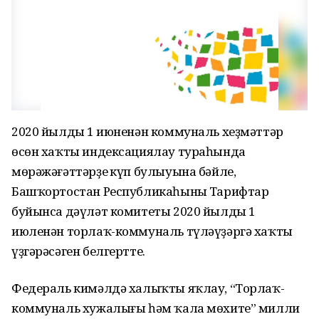
2020 йылдың 1 июненән коммуналь хеҙмәттәр
өсөн хаҡты индексациялау тураһында
мөрәжәғәттәрҙең күп булыуына бәйле,
Башҡортостан Республикаһының Тарифтар
буйынса дәүләт комитеты 2020 йылдың 1
июленән торлаҡ-коммуналь түләүҙәргә хаҡтың
үҙгәрәсәген белгертте.
Федераль кимәлдә халыҡты яҡлау, “Торлаҡ-
коммуналь хужалығы һәм ҡала мөхите” милли