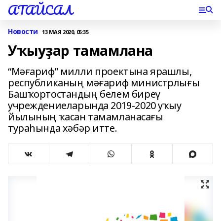
АТАЙСАЛ
Новости
13 МАЯ 2020, 05:35
Уҡыуҙар тамамлана
“Мәғариф” милли проектына ярашлы,
республиканың мәғариф министрлығы
Башҡортостандың белем биреү
учреждениеларында 2019-2020 уҡыу
йылының ҡасан тамамланасағы
тураһында хәбәр итте.