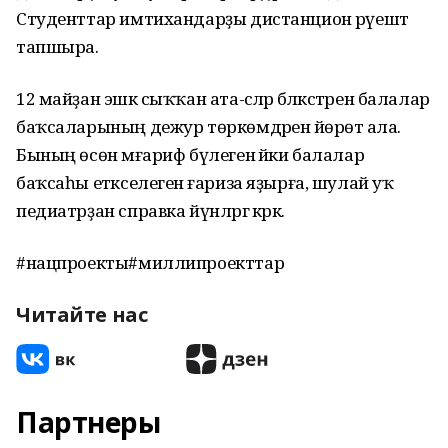
Студенттар имтихандарҙы дистанцион рәүештә
тапшыра.
12 майҙан эшкә сыҡҡан ата-әсәләр бәләкәстәрен балалар
баҡсаларының дежур төркөмдәренә йөрөтә ала.
Бының өсөн мәғариф бүлегенә йәки балалар
баҡсаһы етәкселегенә ғариза яҙырға, шулай уҡ
педиатрҙан справка йүнләргә кәрәк.
#нацпроекты#миллипроекттар
Читайте нас
Партнеры