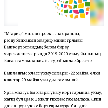
“Мәғариф” милли проектына ярашлы,
республиканың мәғариф министрлығы
Башҡортостандың белем биреү
учреждениеларында 2019-2020 уҡыу йылының
ҡасан тамамланасағы тураһында хәбәр итте.
Башланғыс класс уҡыусылары - 22 майҙа, өлкән
кластар 29 майҙа уҡыуҙы тамамлай.
Урта махсус һәм юғары уҡыу йорттарында уҡыу,
ҡағиҙә булараҡ, 1 июлгә тиклем тамамлана. Ләкин
даталарҙы уҡыу йорттары үҙҙәре билдәләй.