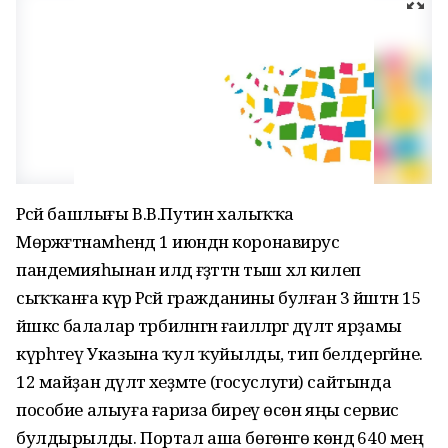
Рәсәй башлығы В.В.Путин халыҡҡа
Мөрәжәғәтнамәһендә 1 июндән коронавирус
пандемияһынан илдә ғәҙәттән тыш хәл килеп
сыҡҡанға күрә Рәсәй гражданины булған 3 йәштән 15
йәшкәсә балалар тәрбиәләнгән ғаиләләргә дәүләт ярҙамы
күрһәтеү Указына ҡул ҡуйылды, тип белдергәйне.
12 майҙан дәүләт хеҙмәте (госуслуги) сайтында
пособие алыуға ғариза биреү өсөн яңы сервис
булдырылды. Портал аша бөгөнгө көндә 640 мең