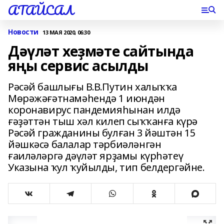
АТАЙСАЛ
Новости
13 МАЯ 2020, 06:30
Дәүләт хеҙмәте сайтында
яңы сервис асылды
Рәсәй башлығы В.В.Путин халыҡҡа
Мөрәжәғәтнамәһендә 1 июндән
коронавирус пандемияһынан илдә
ғәҙәттән тыш хәл килеп сыҡҡанға күрә
Рәсәй гражданины булған 3 йәштән 15
йәшкәсә балалар тәрбиәләнгән
ғаиләләргә дәүләт ярҙамы күрһәтеү
Указына ҡул ҡуйылды, тип белдергәйне.