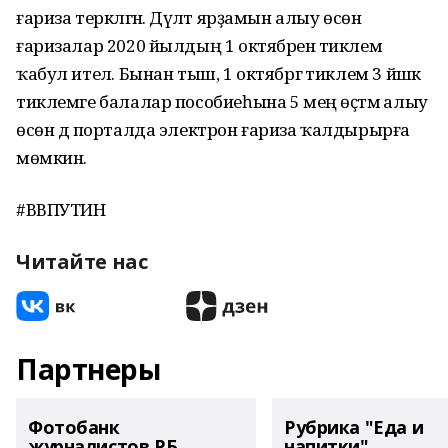
ғариза теркәлгән. Дәүләт ярҙамын алыу өсөн
ғаризалар 2020 йылдың 1 октябренә тиклем
ҡабул ителә. Бынан тыш, 1 октябргә тиклем 3 йәшкә
тиклемге балалар пособиеһына 5 мең өҫтәмә алыу
өсөн дә порталда электрон ғариза ҡалдырырға
мөмкин.
#ВВПУТИН
Читайте нас
Партнеры
Фотобанк
Рубрика "Еда и
журналистов РБ
напитки"