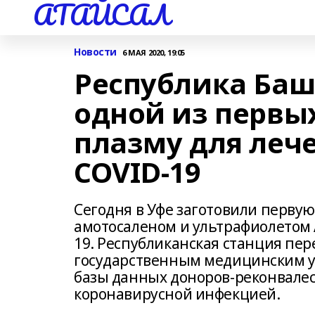
АТАЙСАЛ
Новости
6 МАЯ 2020, 19:05
Республика Баш
одной из первы
плазму для леч
COVID-19
Сегодня в Уфе заготовили перв
амотосаленом и ультрафиолетом 
19. Республиканская станция пе
государственным медицинским у
базы данных доноров-реконвалес
коронавирусной инфекцией.