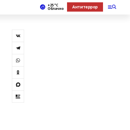
+25 °С
Антитеррор
Облачно