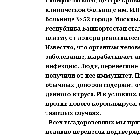
Склифосовского, Центре крови 
клинической больнице им. И.В
больнице № 52 города Москвы
Республика Башкортостан ста
плазму от донора реконвалесц
Известно, что организм чело
заболевание, вырабатывает ан
инфекцию. Люди, перенесшие
получили от нее иммунитет. Пл
обычных доноров содержит оч
данного вируса. И в условиях
против нового коронавируса, 
тяжелых случаях.
- Всех выздоровевших мы при
недавно перенесли подтвержд