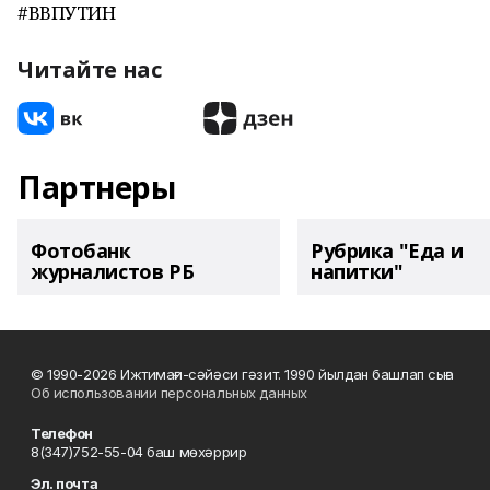
#ВВПУТИН
Читайте нас
Партнеры
Фотобанк
Рубрика "Еда и
журналистов РБ
напитки"
© 1990-2026 Ижтимағи-сәйәси гәзит. 1990 йылдан башлап сыға
Об использовании персональных данных
Телефон
8(347)752-55-04 баш мөхәррир
Эл. почта