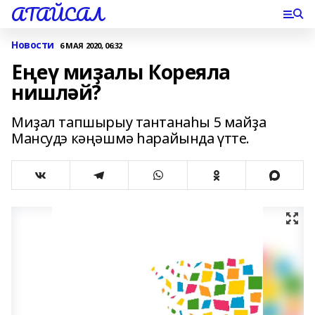
АТАЙСАЛ
Новости
6 МАЯ 2020, 06:32
Еңеү миҙалы Кореяла
нишләй?
Миҙал тапшырыу тантанаһы 5 майҙа
Мансудэ кәңәшмә һарайында үтте.