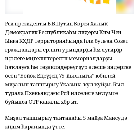
Рәсәй президенты В.В.Путин Корея Халыҡ-
Демократик Республикаһы лидеры Ким Чен
Ынға КХДР территорияһында һәләк булған Совет
граждандары ерләнгән урындарҙы һәм яугирҙәр
иҫтәлеге мәңгеләштерелгән мемориалдарҙы
һаҡлауға һәм төҙөкләндереүгә ҙур өлөшө индергәне
өсөн “Бөйөк Еңеүҙең 75-йыллығы” юбилей
миҙалын тапшырыу Указына ҡул ҡуйҙы. Был
турала Пхеньяндағы Рәсәй илселеге мәғлүмәте
буйынса ОТР каналы хәбәр итә.
Миҙал тапшырыу тантанаһы 5 майҙа Мансудэ
кәңәшмә һарайында үтте.