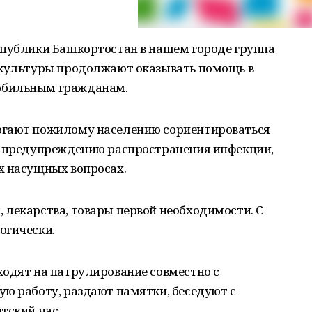
спублики Башкортостан в нашем городе группа
 культуры продолжают оказывать помощь в
обильным гражданам.
огают пожилому населению сориентироваться
о предупреждению распространения инфекции,
х насущных вопросах.
 лекарства, товары первой необходимости. С
огически.
ходят на патрулирование совместно с
ю работу, раздают памятки, беседуют с
тский час.