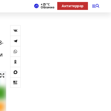
+25 °С
Антитеррор
Облачно
8-
и