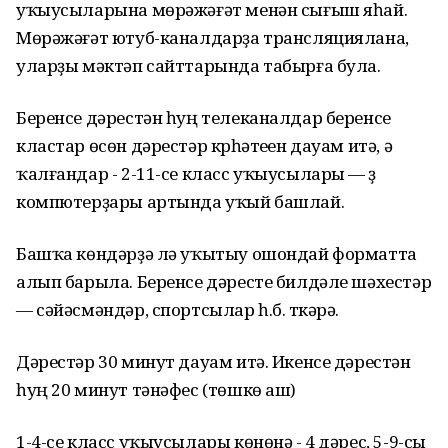
уҡыусыларына мөрәжәғәт менән сығыш яһай.
Мөрәжәғәт ютуб-каналдарҙа трансляциялана,
уларҙы мәктәп сайттарында табырға була.
Беренсе дәрестән һуң телеканалдар беренсе
кластар өсөн дәрестәр күрһәтеүен дауам итә, ә
ҡалғандар - 2-11-се класс уҡыусылары — үҙ
компютерҙары артында уҡый башлай.
Башҡа көндәрҙә лә уҡытыу ошондай форматта
алып барыла. Беренсе дәресте билдәле шәхестәр
— сәйәсмәндәр, спортсылар һ.б. үткәрә.
Дәрестәр 30 минут дауам итә. Икенсе дәрестән
һуң 20 минут тәнәфес (төшкө аш)
1-4-се класс уҡыусылары көнөнә - 4 дәрес, 5-9-сы