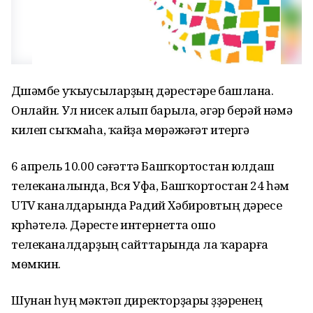
Дүшәмбе уҡыусыларҙың дәрестәре башлана.
Онлайн. Ул нисек алып барыла, әгәр берәй нәмә
килеп сыҡмаһа, ҡайҙа мөрәжәғәт итергә
6 апрель 10.00 сәғәттә Башҡортостан юлдаш
телеканалында, Вся Уфа, Башҡортостан 24 һәм
UTV каналдарында Радий Хәбировтың дәресе
күрһәтелә. Дәресте интернетта ошо
телеканалдарҙың сайттарында ла ҡарарға
мөмкин.
Шунан һуң мәктәп директорҙары үҙҙәренең