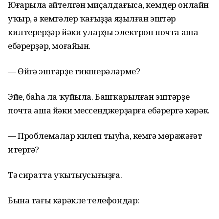
Юғарыла әйтелгән миҫалдағыса, кемдер онлайн
уҡыр, ә кемгәлер ҡағыҙҙа яҙылған эштәр
килтерерҙәр йәки уларҙы электрон почта аша
ебәрерҙәр, моғайын.
— Өйгә эштәрҙе тикшерәләрме?
Эйе, баһа ла ҡуйыла. Башҡарылған эштәрҙе
почта аша йәки мессенджерҙарға ебәрергә кәрәк.
— Проблемалар килеп тыуһа, кемгә мөрәжәғәт
итергә?
Тәү сиратта уҡытыусығыҙға.
Бына тағы кәрәкле телефондар: