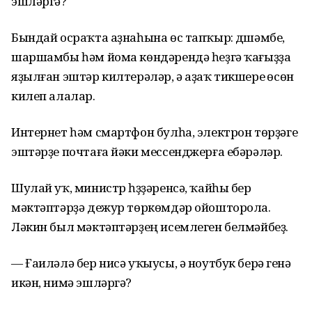
эшләргә?
Бындай осраҡта аҙнаһына өс тапҡыр: дүшәмбе,
шаршамбы һәм йома көндәрендә һеҙгә ҡағыҙҙа
яҙылған эштәр килтерәләр, ә аҙаҡ тикшереү өсөн
килеп алалар.
Интернет һәм смартфон булһа, электрон төрҙәге
эштәрҙе почтаға йәки мессенджерға ебәрәләр.
Шулай уҡ, министр һүҙҙәренсә, ҡайһы бер
мәктәптәрҙә дежур төркөмдәр ойошторола.
Ләкин был мәктәптәрҙең исемлеген белмәйбеҙ.
— Ғаиләлә бер нисә уҡыусы, ә ноутбук берәү генә
икән, нимә эшләргә?