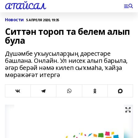
АТАЙСАЛ
Новости
5 АПРЕЛЯ 2020, 19:35
Ситтән тороп та белем алып
була
Дүшәмбе уҡыусыларҙың дәрестәре
башлана. Онлайн. Ул нисек алып барыла,
әгәр берәй нәмә килеп сыҡмаһа, ҡайҙа
мөрәжәғәт итергә