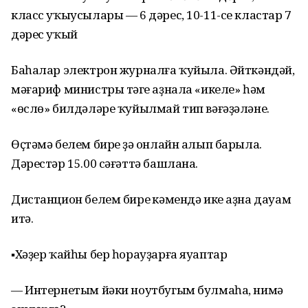
класс уҡыусылары — 6 дәрес, 10-11-се кластар 7
дәрес уҡый
Баһалар электрон журналға ҡуйыла. Әйткәндәй,
мәғариф министры тәүге аҙнала «икеле» һәм
«өслө» билдәләре ҡуйылмай тип вәғәҙәләне.
Өҫтәмә белем биреү ҙә онлайн алып барыла.
Дәрестәр 15.00 сәғәттә башлана.
Дистанцион белем биреү кәмендә ике аҙна дауам
итә.
▪Хәҙер ҡайһы бер һорауҙарға яуаптар
— Интернетым йәки ноутбугым булмаһа, нимә