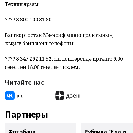
Техник ярҙам
???? 8 800 100 81 80
Башҡортостан Мәғариф министрлығының
ҡыҙыу бәйләнеш телефоны
???? 8 347 292 11 52, эш көндәрендә иртәнге 9.00
сәғәттән 18.00 сәғәткә тиклем.
Читайте нас
Партнеры
Фотобанк
Рубрика "Еда и