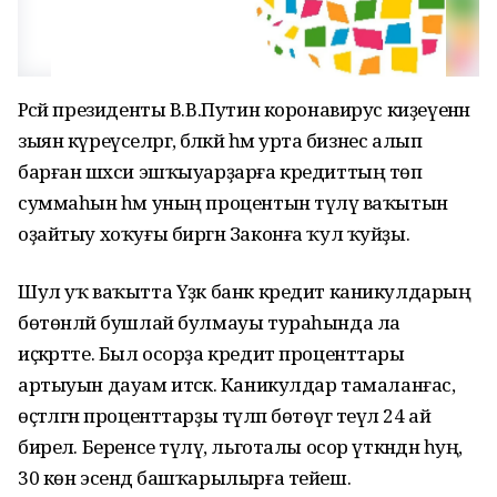
Рәсәй президенты В.В.Путин коронавирус киҙеүенән
зыян күреүселәргә, бәләкәй һәм урта бизнес алып
барған шәхси эшҡыуарҙарға кредиттың төп
суммаһын һәм уның процентын түләү ваҡытын
оҙайтыу хоҡуғы биргән Законға ҡул ҡуйҙы.
Шул уҡ ваҡытта Үҙәк банк кредит каникулдарың
бөтөнләй бушлай булмауы тураһында ла
иҫкәртте. Был осорҙа кредит проценттары
артыуын дауам итәсәк. Каникулдар тамаланғас,
өҫтәлгән проценттарҙы түләп бөтөүгә теүәл 24 ай
бирелә. Беренсе түләү, льготалы осор үткәндән һуң,
30 көн эсендә башҡарылырға тейеш.