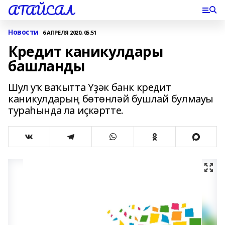
АТАЙСАЛ
Новости
6 АПРЕЛЯ 2020, 05:51
Кредит каникулдары
башланды
Шул уҡ ваҡытта Үҙәк банк кредит
каникулдарың бөтөнләй бушлай булмауы
тураһында ла иҫкәртте.