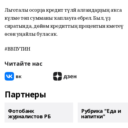
Льготалы осорҙа кредит түләй алғандарҙың аҡса
күләме төп сумманы ҡаплауға ебәрелә. Был, үҙ
сиратында, дөйөм кредиттың процентын кәметеү
өсөн уңайлы буласаҡ.
#ВВПУТИН
Читайте нас
Партнеры
Фотобанк
Рубрика "Еда и
журналистов РБ
напитки"