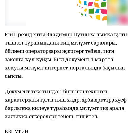
Рәсәй Президенты Владимир Путин халыҡҡа ғәҙәттән
тыш хәл тураһындағы киң мәғлүмәт саралары,
бәйләнеш операторҙары иҫкәртергә тейеш, тигән
законға ҡул ҡуйҙы. Был документ 1 мартта
хоҡуҡи мәғлүмәт интернет-порталында баҫылып
сыҡты.
Документ текстында: Тәбиғәт йәки техноген
характерҙағы ғәҙәттән тыш хәлдәр, хәрби хәрәкәттәрҙә хәүеф
барлыҡҡа килеүе тураһында мәғлүмәт тиҙ арала
халыҡҡа еткерелергә тейеш, тип әйтелә.
ВВПУТИН