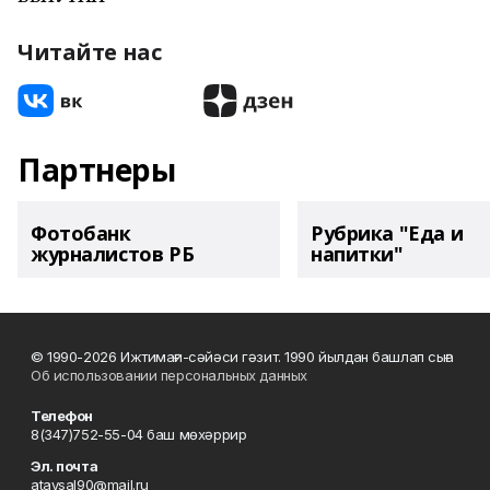
Читайте нас
Партнеры
Фотобанк
Рубрика "Еда и
журналистов РБ
напитки"
© 1990-2026 Ижтимағи-сәйәси гәзит. 1990 йылдан башлап сыға
Об использовании персональных данных
Телефон
8(347)752-55-04 баш мөхәррир
Эл. почта
ataysal90@mail.ru