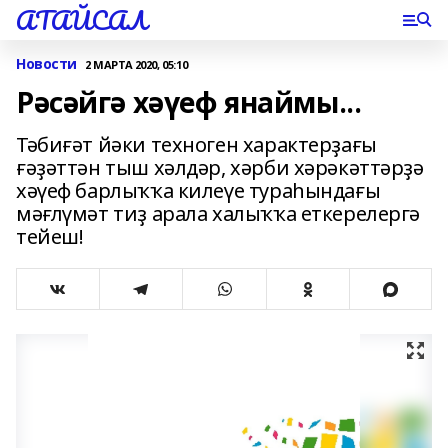
АТАЙСАЛ
Новости
2 МАРТА 2020, 05:10
Рәсәйгә хәүеф янаймы...
Тәбиғәт йәки техноген характерҙағы
ғәҙәттән тыш хәлдәр, хәрби хәрәкәттәрҙә
хәүеф барлыҡҡа килеүе тураһындағы
мәғлүмәт тиҙ арала халыҡҡа еткерелергә
тейеш!