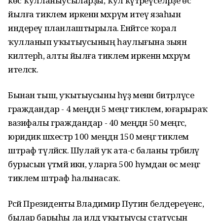
көс ҡулланыусыларҙы, ҡул күтәреүселәрҙе өс
йылға тиклем иркенән мәхрүм итеү язаһын
индереү планлаштырыла. Енәйәтсе ҡорал
ҡулланып уҡытыусының һаулығына зыян
килтерһә, алты йылға тиклем иркенән мәхрүм
ителәсәк.
Бынан тыш, уҡытыусыны һүҙ менән битәрләүсе
граждандар - 4 меңдән 5 меңгә тиклем, юғарыраҡ
вазифалы граждандар - 40 меңдән 50 меңгәсә,
юридик шәхестәр 100 меңдән 150 меңгә тиклем
штраф түләйәсәк. Шулай уҡ ата-әсә баланы тәрбиәләү
бурысын үтәмәй икән, уларға 500 һумдан өс меңгә
тиклем штраф һалынасаҡ.
Рәсәй Президенты Владимир Путин белдереүенсә,
былар барыһы ла илдә уҡытыусы статусын