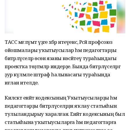
ТАСС мәғлүмәт үҙәге хәбәр итеүенсә, Рәсәй профсоюз
ойошмалары уҡытыусылар һәм педагогтарҙы
битәрләүселәр өсөн язаны көсәйтеү тураһындағы
проектҡа төҙәтмәләр индерҙе. Бында битәрләүселәргә
ҙур күләмле штраф һалынасағы тураһында
иғлан ителде.
Киләсәктә енәйәт кодексының Уҡытыусыларҙы һәм
педагогтарҙы битәрләүселәрҙән яҡлау статьяһын
тулыландырыу ҡаралған. Енәйәт кодексының был
статьяһына уҡытыусыларға һәм педагогтарға