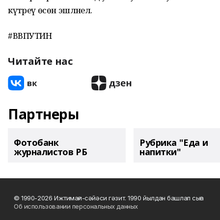
күтәреү өсөн эшләнелә.
#ВВПУТИН
Читайте нас
Партнеры
Фотобанк
Рубрика "Еда и
журналистов РБ
напитки"
© 1990-2026 Ижтимағи-сәйәси гәзит. 1990 йылдан башлап сыға
Об использовании персональных данных