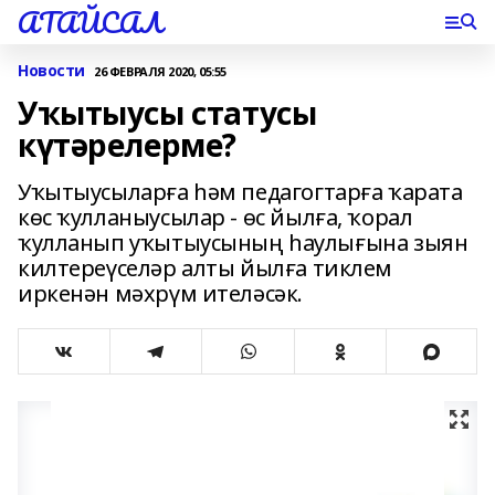
АТАЙСАЛ
Новости
26 ФЕВРАЛЯ 2020, 05:55
Уҡытыусы статусы
күтәрелерме?
Уҡытыусыларға һәм педагогтарға ҡарата
көс ҡулланыусылар - өс йылға, ҡорал
ҡулланып уҡытыусының һаулығына зыян
килтереүселәр алты йылға тиклем
иркенән мәхрүм ителәсәк.