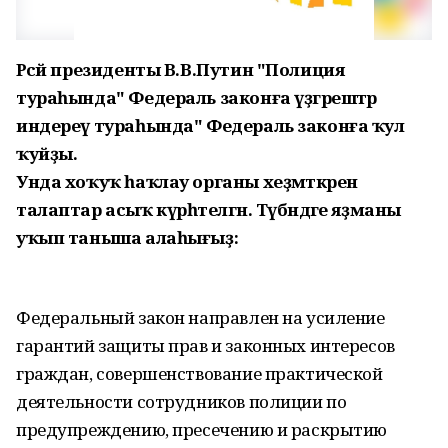
Рәсәй президенты В.В.Путин "Полиция
тураһында" Федераль законға үҙгәрештәр
индереү тураһында" Федераль законға ҡул
ҡуйҙы.
Унда хоҡуҡ һаҡлау органы хеҙмәткәренә
талаптар асыҡ күрһәтелгән. Түбәндәге яҙманы
уҡып таныша алаһығыҙ:
Федеральный закон направлен на усиление
гарантий защиты прав и законных интересов
граждан, совершенствование практической
деятельности сотрудников полиции по
предупреждению, пресечению и раскрытию