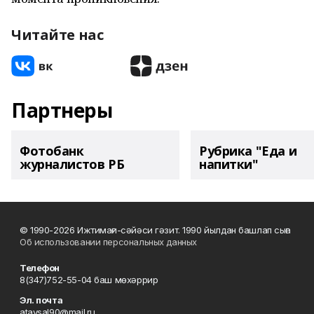
Читайте нас
Партнеры
Фотобанк
Рубрика "Еда и
журналистов РБ
напитки"
© 1990-2026 Ижтимағи-сәйәси гәзит. 1990 йылдан башлап сыға
Об использовании персональных данных
Телефон
8(347)752-55-04 баш мөхәррир
Эл. почта
ataysal90@mail.ru