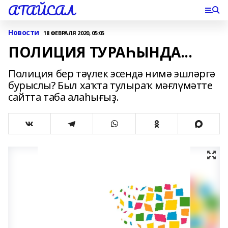
АТАЙСАЛ
Новости
18 ФЕВРАЛЯ 2020, 05:05
ПОЛИЦИЯ ТУРАҺЫНДА...
Полиция бер тәүлек эсендә нимә эшләргә
бурыслы? Был хаҡта тулыраҡ мәғлүмәтте
сайтта таба алаһығыҙ.