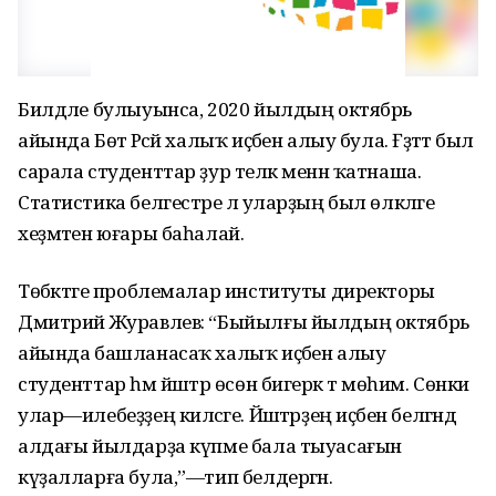
Билдәле булыуынса, 2020 йылдың октябрь
айында Бөтә Рәсәй халыҡ иҫәбен алыу була. Ғәҙәттә был
сарала студенттар ҙур теләк менән ҡатнаша.
Статистика белгестәре лә уларҙың был өлкәләге
хеҙмәтен юғары баһалай.
Төбәктәге проблемалар институты директоры
Дмитрий Журавлев: “Быйылғы йылдың октябрь
айында башланасаҡ халыҡ иҫәбен алыу
студенттар һәм йәштәр өсөн бигерәк тә мөһим. Сөнки
улар—илебеҙҙең киләсәге. Йәштәрҙең иҫәбен белгәндә
алдағы йылдарҙа күпме бала тыуасағын
күҙалларға була,”—тип белдергән.