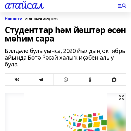
АТАЙСАЛ
Новости
25 ЯНВАРЯ 2020, 06:15
Студенттар һәм йәштәр өсөн
мөһим сара
Билдәле булыуынса, 2020 йылдың октябрь
айында Бөтә Рәсәй халыҡ иҫәбен алыу
була.