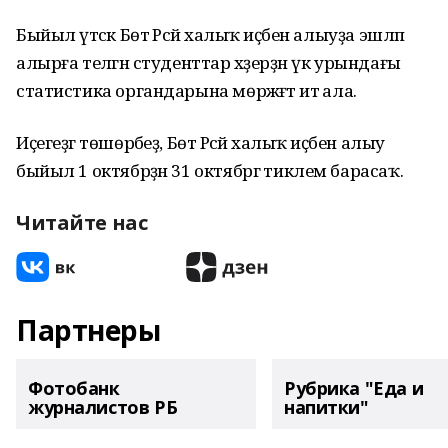
Быйыл үтәсәк Бөтә Рәсәй халыҡ иҫәбен алыуҙа эшләп
алырға теләгән студенттар хәҙерҙән үк урындағы
статистика органдарына мөрәжәғәт итә ала.
Иҫегеҙгә төшөрәбеҙ, Бөтә Рәсәй халыҡ иҫәбен алыу
быйыл 1 октябрҙән 31 октябргә тиклем барасаҡ.
Читайте нас
Партнеры
Фотобанк
Рубрика "Еда и
журналистов РБ
напитки"