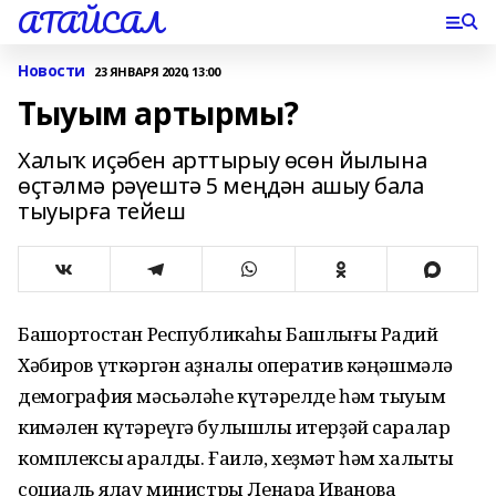
АТАЙСАЛ
Новости
23 ЯНВАРЯ 2020, 13:00
Тыуым артырмы?
Халыҡ иҫәбен арттырыу өсөн йылына
өҫтәлмә рәүештә 5 меңдән ашыу бала
тыуырға тейеш
Башҡортостан Республикаһы Башлығы Радий
Хәбиров үткәргән аҙналыҡ оператив кәңәшмәлә
демография мәсьәләһе күтәрелде һәм тыуым
кимәлен күтәреүгә булышлыҡ итерҙәй саралар
комплексы ҡаралды. Ғаилә, хеҙмәт һәм халыҡты
социаль яҡлау министры Ленара Иванова