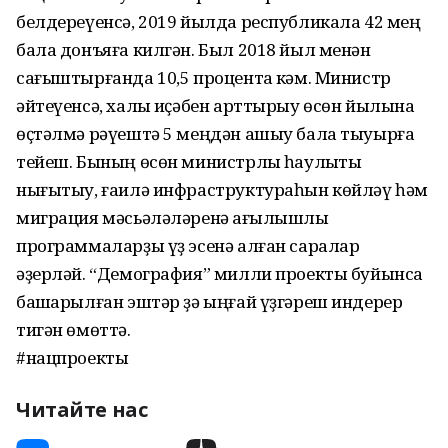
белдереүенсә, 2019 йылда республикала 42 мең
бала донъяға килгән. Был 2018 йыл менән
сағыштырғанда 10,5 процентҡа кәм. Министр
әйтеүенсә, халыҡ иҫәбен арттырыу өсөн йылына
өҫтәлмә рәүештә 5 меңдән ашыу бала тыуырға
тейеш. Бының өсөн министрлыҡ һаулыҡты
нығытыу, ғаилә инфраструктураһын көйләү һәм
миграция мәсьәләләренә ҡағылышлы
программаларҙы үҙ эсенә алған саралар
әҙерләй. “Демография” милли проекты буйынса
башҡарылған эштәр ҙә ыңғай үҙгәреш индерер
тигән өмөттә.
#нацпроекты
Читайте нас