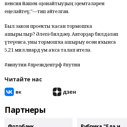
пенсия йәшен оҙонайтыуҙың эҙемтәләрен
еңеләйтеү,”—тип әйтелгән.
Был закон проекты ҡасан тормошҡа
ашырылыр? Әлегә билдәһеҙ. Авторҙар билдәләп
үтеүенсә, уны тормошҡа ашырыу өсөн яҡынса
5,21 миллиард һум аҡса талап ителә.
#ввпутин #президентрф #путин
Читайте нас
Партнеры
Фотобанк
Рубрика "Еда и