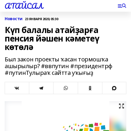
АТАЙСАЛ
Новости
23 ЯНВАРЯ 2020, 05:30
Күп балалы атайҙарға
пенсия йәшен кәметеү
көтөлә
Был закон проекты ҡасан тормошҡа
ашырылыр? #ввпутин #президентрф
#путинТулыраҡ сайтта уҡығыҙ