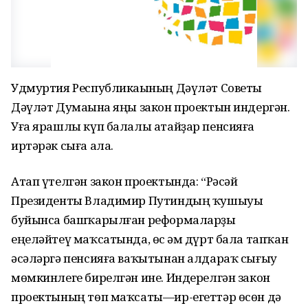
Удмуртия Республикаһының Дәүләт Советы
Дәүләт Думаһына яңы закон проектын индергән.
Уға ярашлы күп балалы атайҙар пенсияға
иртәрәк сыға ала.
Атап үтелгән закон проектында: “Рәсәй
Президенты Владимир Путиндың ҡушыуы
буйынса башҡарылған реформаларҙы
еңеләйтеү маҡсатында, өс һәм дүрт бала тапҡан
әсәләргә пенсияға ваҡытынан алдараҡ сығыу
мөмкинлеге бирелгән ине. Индерелгән закон
проектының төп маҡсаты—ир-егеттәр өсөн дә