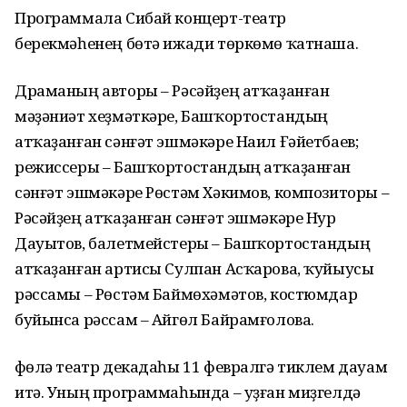
Программала Сибай концерт-театр
берекмәһенең бөтә ижади төркөмө ҡатнаша.
Драманың авторы – Рәсәйҙең атҡаҙанған
мәҙәниәт хеҙмәткәре, Башҡортостандың
атҡаҙанған сәнғәт эшмәкәре Наил Ғәйетбаев;
режиссеры – Башҡортостандың атҡаҙанған
сәнғәт эшмәкәре Рөстәм Хәкимов, композиторы –
Рәсәйҙең атҡаҙанған сәнғәт эшмәкәре Нур
Дауытов, балетмейстеры – Башҡортостандың
атҡаҙанған артисы Сулпан Асҡарова, ҡуйыусы
рәссамы – Рөстәм Баймөхәмәтов, костюмдар
буйынса рәссам – Айгөл Байрамғолова.
Өфөлә театр декадаһы 11 февралгә тиклем дауам
итә. Уның программаһында – уҙған миҙгелдә