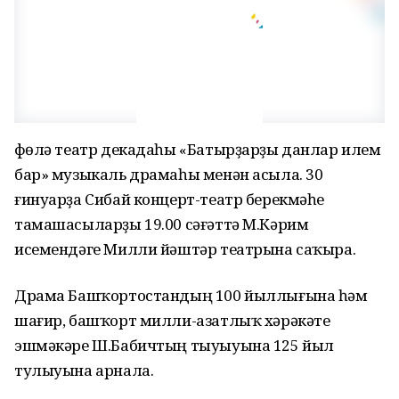
Өфөлә театр декадаһы «Батырҙарҙы данлар илем
бар» музыкаль драмаһы менән асыла. 30
ғинуарҙа Сибай концерт-театр берекмәһе
тамашасыларҙы 19.00 сәғәттә М.Кәрим
исемендәге Милли йәштәр театрына саҡыра.
Драма Башҡортостандың 100 йыллығына һәм
шағир, башҡорт милли-азатлыҡ хәрәкәте
эшмәкәре Ш.Бабичтың тыуыуына 125 йыл
тулыуына арнала.