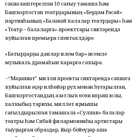
сәхнәләштерелгән 10 сағыу тамаша һәм
Башҡортостан театрҙарының «Берҙәм Рәсәй»
партияһының «Бәләкәй ҡалалар театрҙары» һәм
«Театр – балаларға» проекттары сиктәрендә
ҡуйылған премьера спектаклдәре.
«Батырҙарҙы данлар илем бар» исемле
музыкаль драмаһын ҡарарға саҡыра.
--“Мәҙәниәт” милли проекты сиктәрендә сәхнәгә
ҡуйылған әҫәр илһөйәр рух менән һуғарылған,
Башҡортостандың азатлыҡ өсөн көрәш юлы,
халҡыбыҙ тарихы, милләт яҙмышы
сағылдырылған тамашала «Сулпан» балалар
театры һәм Сибай филармонияһы артистары
тыуҙырған образдар, йыр-бейеүҙәр аша