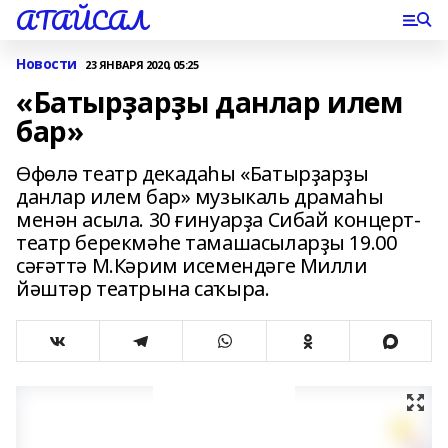
АТАЙСАЛ
Новости
23 ЯНВАРЯ 2020, 05:25
«Батырҙарҙы данлар илем
бар»
Өфөлә театр декадаһы «Батырҙарҙы
данлар илем бар» музыкаль драмаһы
менән асыла. 30 ғинуарҙа Сибай концерт-
театр берекмәһе тамашасыларҙы 19.00
сәғәттә М.Кәрим исемендәге Милли
йәштәр театрына саҡыра.