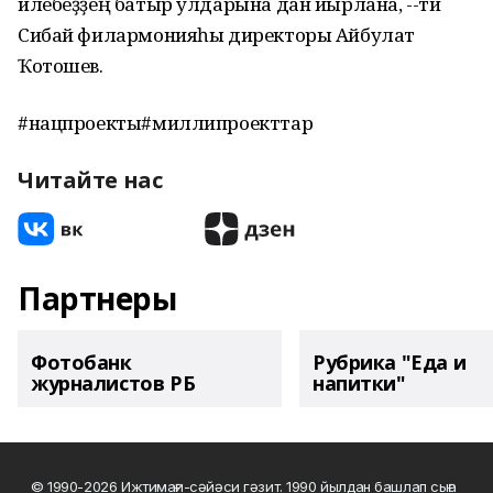
илебеҙҙең батыр улдарына дан йырлана, --ти
Сибай филармонияһы директоры Айбулат
Ҡотошев.
#нацпроекты#миллипроекттар
Читайте нас
Партнеры
Фотобанк
Рубрика "Еда и
журналистов РБ
напитки"
© 1990-2026 Ижтимағи-сәйәси гәзит. 1990 йылдан башлап сыға