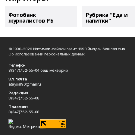
Фотобанк
Рубрика "Еда и
журналистов РБ
напитки"
© 1990-2026 Ижтимағи-сәйәси гәзит. 1990 йылдан башлап сыға
Об использовании персональных данных
Телефон
8(347)752-55-04 баш мөхәррир
Эл. почта
ataysal90@mail.ru
Редакция
8(347)752-55-08
Приемная
8(347)752-55-08