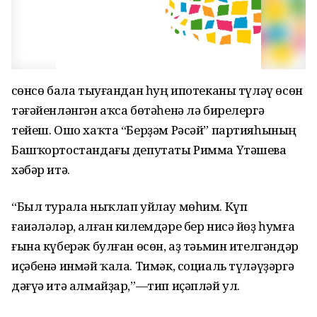
Өсөнсө бала тыуғандан һуң ипотеканы түләү өсөн
тәғәйенләнгән аҡса бөтәһенә лә бирелергә
тейеш. Ошо хаҡта “Берҙәм Рәсәй” партияһының
Башҡортостандағы депутаты Римма Үтәшева
хәбәр итә.
“Был турала ныҡлап уйлау мөһим. Күп
ғаиәләләр, алған килемдәре бер нисә йөҙ һумға
ғына күберәк булған өсөн, аҙ тәьмин ителгәндәр
иҫәбенә инмәй ҡала. Тимәк, социаль түләүҙәргә
дәғүә итә алмайҙар,”—тип иҫәпләй ул.