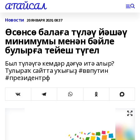
АТАЙСАЛ
Новости
20 ЯНВАРЯ 2020, 08:37
Өсөнсө балаға түләү йәшәү
минимумы менән бәйле
булырға тейеш түгел
Был түләүгә кемдәр дәғүә итә алыр?
Тулыраҡ сайтта уҡығыҙ #ввпутин
#президентрф