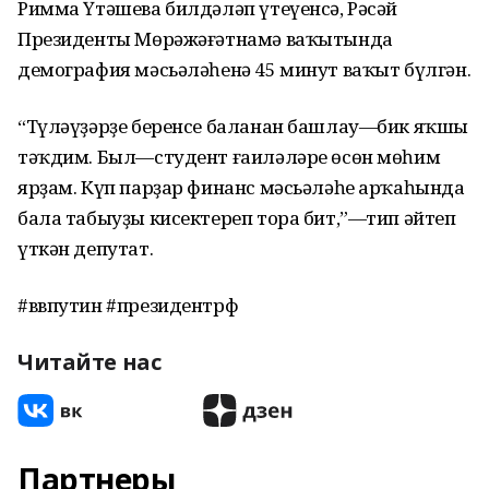
Римма Үтәшева билдәләп үтеүенсә, Рәсәй
Президенты Мөрәжәғәтнамә ваҡытында
демография мәсьәләһенә 45 минут ваҡыт бүлгән.
“Түләүҙәрҙе беренсе баланан башлау—бик яҡшы
тәҡдим. Был—студент ғаиләләре өсөн мөһим
ярҙам. Күп парҙар финанс мәсьәләһе арҡаһында
бала табыуҙы кисектереп тора бит,”—тип әйтеп
үткән депутат.
#ввпутин #президентрф
Читайте нас
Партнеры