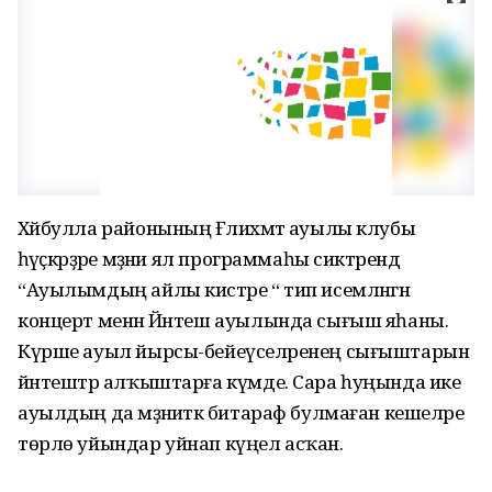
Хәйбулла районының Ғәлиәхмәт ауылы клубы
һәүәҫкәрҙәре мәҙәни ял программаһы сиктәрендә
“Ауылымдың айлы кистәре “ тип исемләнгән
концерт менән Йәнтеш ауылында сығыш яһаны.
Күрше ауыл йырсы-бейеүселәренең сығыштарын
йәнтештәр алҡыштарға күмде. Сара һуңында ике
ауылдың да мәҙәниәткә битараф булмаған кешеләре
төрлө уйындар уйнап күңел асҡан.