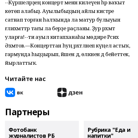
--Күршеләрҙең концерт менән килеүен һәр ваҡыт
көтөп алабыҙ. Ауылыбыҙҙың айлы кистәре
сатнап торған һалҡында ла матур булыуын
ғәлиәхмәттәр тағы ла берҙе раҫланы. Ҙур рәхмәт
уларға!--ти ауыл китапханаһы мөдире Рәсих
Әхмәтов.—Концерттан һуң рәхәтләнеп күңел астыҡ,
гармунда һыҙҙырып, йәшен дә, өлкәнен дә бейеттек,
йырлаттыҡ.
Читайте нас
Партнеры
Фотобанк
Рубрика "Еда и
журналистов РБ
напитки"