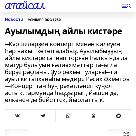
АТАЙСАЛ
Новости
19 ЯНВАРЯ 2020, 17:50
Ауылымдың айлы кистәре
--Күршеләрҙең концерт менән килеүен
һәр ваҡыт көтөп алабыҙ. Ауылыбыҙҙың
айлы кистәре сатнап торған һалҡында ла
матур булыуын ғәлиәхмәттәр тағы ла
берҙе раҫланы. Ҙур рәхмәт уларға!--ти
ауыл китапханаһы мөдире Рәсих Әхмәтов.
—Концерттан һуң рәхәтләнеп күңел
астыҡ, гармунда һыҙҙырып, йәшен дә,
өлкәнен дә бейеттек, йырлаттыҡ.