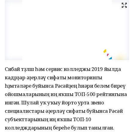
Сибай төҙөлөш һәм сервис колледжы 2019 йылда
кадрҙар әҙерләү сифаты мониторингы
һөҙөмтәләре буйынса Рәсәйҙең һөнәри белем биреү
ойошмаларының иң яҡшы ТОП-500 рейтингына
ингән. Шулай уҡ уҡыу йорто урта звено
специалистары әҙерләү сифаты буйынса Рәсәй
субъекттарының иң яҡшы ТОП-10
колледждарының береһе булып танылған.