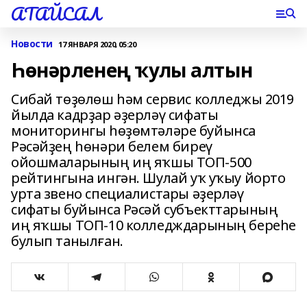
АТАЙСАЛ
Новости
17 ЯНВАРЯ 2020, 05:20
Һөнәрленең ҡулы алтын
Сибай төҙөлөш һәм сервис колледжы 2019
йылда кадрҙар әҙерләү сифаты
мониторингы һөҙөмтәләре буйынса
Рәсәйҙең һөнәри белем биреү
ойошмаларының иң яҡшы ТОП-500
рейтингына ингән. Шулай уҡ уҡыу йорто
урта звено специалистары әҙерләү
сифаты буйынса Рәсәй субъекттарының
иң яҡшы ТОП-10 колледждарының береһе
булып танылған.