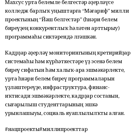
Махсус урта белемле белгестәр әҙерләүсе
колледж барлыҡ уңыштарға “Мәғариф” милли
проектының “Йәш белгестәр” (һөнәри белем
биреүҙең конкурентлыҡ һәләтен арттырыу)
программаһы сиктәрендә өлгәшкән.
Кадрҙар әҙерләү мониторингының кретирийҙар
системаһы һәм күрһәткестәре үҙ эсенә белем
биреү сифатын һәм халыҡ-ара эшмәкәрлекте,
урта һөнәри белем биреү программаларын
үҙләштереүҙе, инфраструктура, финанс-
иҡтисади эшмәкәрлекте, кадрҙар составын,
сығарылыш студенттарының эшкә
урынлашыуы, социаль яуаплылылҡты алған.
#нацпроекты#миллипроекттар