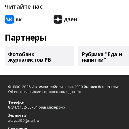
Читайте нас
Партнеры
Фотобанк
Рубрика "Еда и
журналистов РБ
напитки"
© 1990-2026 Ижтимағи-сәйәси гәзит. 1990 йылдан башлап сыға
Об использовании персональных данных
Телефон
8(347)752-55-04 баш мөхәррир
Эл. почта
ataysal90@mail.ru
Редакция