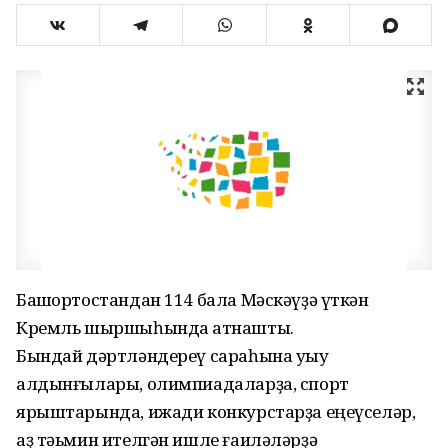
Башҡортостандан 114 бала Мәскәүҙә үткән
Кремль шыршыһында ҡатнашты.
Бындай дәртләндереү сараһына уҡыу
алдынғылары, олимпиадаларҙа, спорт
ярыштарында, ижади конкурстарҙа еңеүселәр,
аҙ тәьмин ителгән ишле ғаиләләрҙә