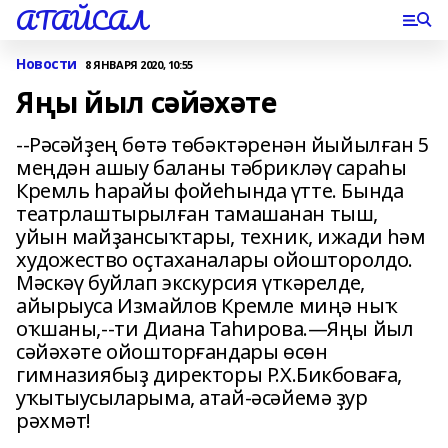
АТАЙСАЛ
Новости
8 ЯНВАРЯ 2020, 10:55
Яңы йыл сәйәхәте
--Рәсәйҙең бөтә төбәктәренән йыйылған 5
меңдән ашыу баланы тәбрикләү сараһы
Кремль һарайы фойеһында үтте. Бында
театрлаштырылған тамашанан тыш,
уйын майҙансыҡтары, техник, ижади һәм
художество оҫтаханалары ойошторолдо.
Мәскәү буйлап экскурсия үткәрелде,
айырыуса Измайлов Кремле миңә ныҡ
оҡшаны,--ти Диана Таһирова.—Яңы йыл
сәйәхәте ойошторғандары өсөн
гимназиябыҙ директоры Р.Х.Бикбоваға,
уҡытыусыларыма, атай-әсәйемә ҙур
рәхмәт!