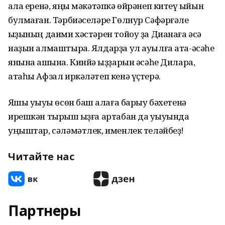
ҡала еренә, яңы мәкәтәпкә өйрәнеп китеү ҡыйын
булмаған. Тәрбиәселәре Гөлнур Сәфәрғәле
ҡыҙының даими хәстәрен тойоу ҙа Дианаға әсә
наҙын алмаштыра. Ялдарҙа ул ауылға ата-әсәһе
янына ашҡына. Кинйә ҡыҙҙарын әсәһе Дилара,
атаһы Афзал иркәләтеп кенә үҫтерә.
Яҡшы уҡыуы өсөн баш ҡалаға барыу бәхетенә
ирешкән тырыш ҡыҙға артабан да уҡыуында
уңыштар, сәләмәтлек, именлек теләйбеҙ!
Читайте нас
Партнеры