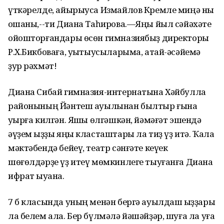
үткәрелде, айырыуса Измайлов Кремле миңә ныҡ
оҡшаны,--ти Диана Таһирова.—Яңы йыл сәйәхәте
ойошторғандары өсөн гимназиябыҙ директоры
Р.Х.Бикбоваға, уҡытыусыларыма, атай-әсәйемә
ҙур рәхмәт!
Диана Сибай гимназия-интернатына Хәйбулла
районының Йәнтеш ауылынан былтыр ғына
уҡырға килгән. Яҡшы өлгәшкән, йәмәғәт эшендә
әүҙем ҡыҙҙы яңы класташтары ла тиҙ үҙ итә. Ҡала
мәктәбендә бейеү, театр сәнғәте кеүек
шөғөлдәрҙе үҙ итеү мөмкинлеге тыуғанға Диана
ифрат ҡыуана.
7 б класында уның менән бергә ауылдаш ҡыҙҙары
ла белем ала. Бер бүлмәлә йәшәйҙәр, шуға ла уға