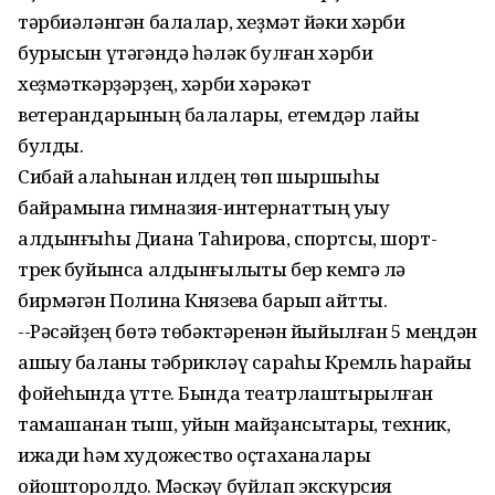
тәрбиәләнгән балалар, хеҙмәт йәки хәрби
бурысын үтәгәндә һәләк булған хәрби
хеҙмәткәрҙәрҙең, хәрби хәрәкәт
ветерандарының балалары, етемдәр лайыҡ
булды.
Сибай ҡалаһынан илдең төп шыршыһы
байрамына гимназия-интернаттың уҡыу
алдынғыһы Диана Таһирова, спортсы, шорт-
трек буйынса алдынғылыҡты бер кемгә лә
бирмәгән Полина Князева барып ҡайтты.
--Рәсәйҙең бөтә төбәктәренән йыйылған 5 меңдән
ашыу баланы тәбрикләү сараһы Кремль һарайы
фойеһында үтте. Бында театрлаштырылған
тамашанан тыш, уйын майҙансыҡтары, техник,
ижади һәм художество оҫтаханалары
ойошторолдо. Мәскәү буйлап экскурсия