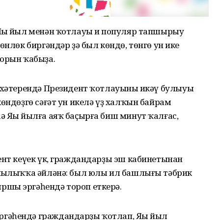
Яңы йыл менән ҡотлауы иң популяр тапшырыу
өнлөк биргәндәр ҙә был көндө, төнгө ун ике
зорын ҡабыҙа.
 хәтерендә Президент ҡотлауының икәү булыуы
көндөҙгө сәғәт ун икелә үҙ халҡын байрам
 Яңы йылға аяҡ баҫырға биш минут ҡалғас,
ент кеүек үк, граждандарҙы эш кабинетынан
яңылыҡҡа әйләнә: был юлы ил башлығы тәбрик
ршы эргәһендә тороп еткерә.
гәһендә граждандарҙы ҡотлап, Яңы йыл