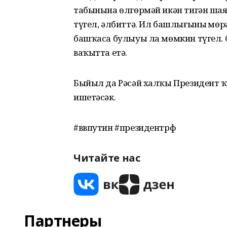
табынына өлгөрмәй икән тигән ша
түгел, әлбиттә. Ил башлығының мөр
башҡаса булыуы ла мөмкин түгел. С
ваҡытта етә.
Быйыл да Рәсәй халҡы Президент ҡо
ишетәсәк.
#ввпутин #президентрф
Читайте нас
Партнеры