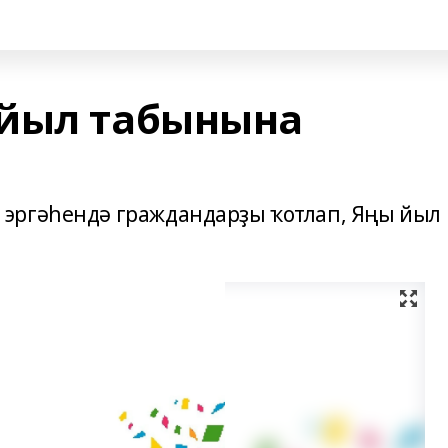
 йыл табынына
эргәһендә граждандарҙы ҡотлап, Яңы йыл