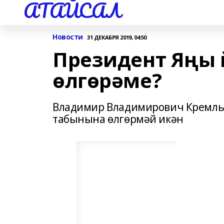
АТАЙСАЛ
Новости
31 ДЕКАБРЯ 2019, 04:50
Президент Яңы
өлгөрәме?
Владимир Владимирович Кремль 
табынына өлгөрмәй икән