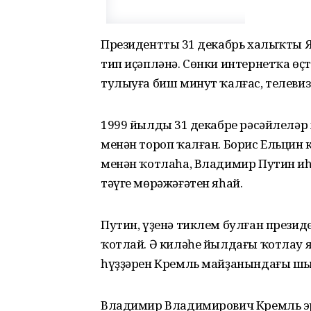
Президенттың 31 декабрь халыҡты 
тип иҫәпләнә. Сөнки интернетҡа өҫт
тулыуға биш минут ҡалғас, телеви
1999 йылдың 31 декабре рәсәйлеләр
менән тороп ҡалған. Борис Ельцин 
менән ҡотлаһа, Владимир Путин иһә
тәүге мөрәжәғәтен яһай.
Путин, үҙенә тиклем булған презид
ҡотлай. Ә киләһе йылдағы ҡотлау 
һүҙҙәрен Кремль майҙанындағы шы
Владимир Владимирович Кремль эр