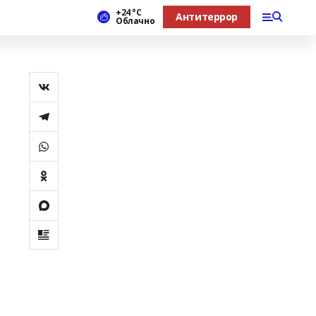
+24 °С
Антитеррор
Облачно