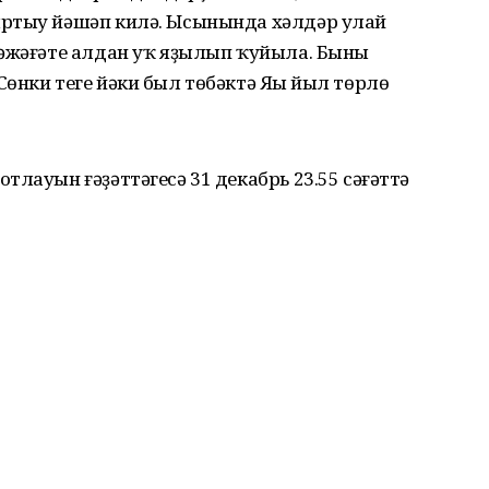
яртыу йәшәп килә. Ысынында хәлдәр улай
әжәғәте алдан уҡ яҙылып ҡуйыла. Бының
өнки теге йәки был төбәктә Яңы йыл төрлө
тлауын ғәҙәттәгесә 31 декабрь 23.55 сәғәттә