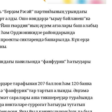
брь “Берҙәм Рәсәй” партияһының урындағы
рт алды. Ошо көндәрҙә “ҡыҙыу бәйләнеш”кә
Йәш гвардия”ның әүҙем ағзалары баш ҡалабыҙ
нин һәм Орджоникидзе райондарында
проекты сиктәрендә башҡарылда. Күп ерҙә
аны.
шындағы павильонда “фанфурик” һатыуҙары
рҙәре тарафынан 207 баллон һәм 120 банка
 һә “фанфурик”тар тартып алынды. Әңгәмә
мәт саралары аша тикшереүҙәр тураһында
уҙа нөктәләре суррогат һатыуҙы туҡтатып
әһен өсөн, Яңы йыл каникулынан һуң да был