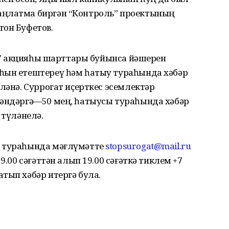
аңлатма биргән “Контроль” проектының
тон Буфетов.
гат” акцияһы шарттары буйынса йәшерен
һын етештереү һәм һатыу тураһында хәбәр
ләнә. Суррогат иҫерткес эсемлектәр
гәндәргә—50 мең, һатыусы тураһында хәбәр
 түләнелә.
ы тураһында мәғлүмәтте
stopsurogat@mail.ru
9.00 сәғәттән алып 19.00 сәғәткә тиклем +7
тып хәбәр итергә була.