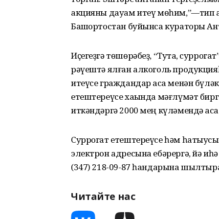
акцияны дауам итеү мөһим,”—тип 
Башҡортостан буйынса кураторы Ан
Иҫегеҙгә төшөрәбеҙ, “Туҡта, сурро
рәүештә ялған алкоголь продукция
итеүсе граждандар аҡса менән бүләк
етештереүсе хаҡында мәғлүмәт бир
иткәндәргә 2000 мең күләмендә аҡса
Суррогат етештереүсе һәм һатыус
электрон адресына ебәрергә, йә иһә 
(347) 218-09-87 һандарына шылтыра
Читайте нас