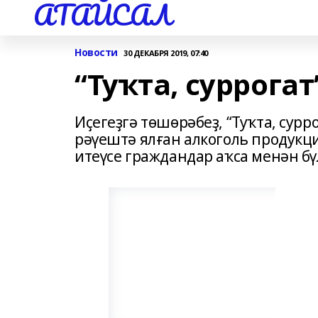
АТАЙСАЛ
Новости
30 ДЕКАБРЯ 2019, 07:40
“Туҡта, суррога
Иҫегеҙгә төшөрәбеҙ, “Туҡта, су
рәүештә ялған алкоголь продукц
итеүсе граждандар аҡса менән бү