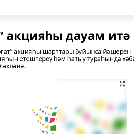
т” акцияһы дауам итә
ррогат” акцияһы шарттары буйынса йәшерен
ияһын етештереү һәм һатыу тураһында хәб
ләкләнә.