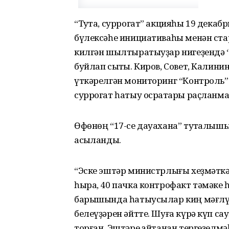
“Туҡта, суррогат” акцияһы 19 дека
бүлексәһе инициативаһы менән ста
килгән шылтыратыуҙар нигеҙендә “
буйлап сыҡты. Киров, Совет, Кали
үткәрелгән мониторинг “Контроль” 
суррогат һатыу осраҡтары раҫланм
Өфөнөң “17-се дауахана” туҡталы
асыҡланды.
“Эске эштәр министрлығы хеҙмәткә
һыра, 40 пачка контрофакт тәмәке
барышында һатыусылар киң мәғлү
белеүҙәрен әйтте. Шуға күрә күп са
торған. Эштәре ҡайтанан тергеҙелм