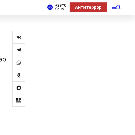
+29 °С
Антитеррор
Ясно
әр