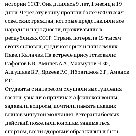
истории СССР. Она длилась 9 лет, 1 месяц и 19
дней. Через эту войну прошли более 620 тысяч
советских граждан, которые представляли все
народы и народности, проживавшие в
республиках СССР. Страна потеряла 15 тысяч
своих сыновей, среди которых и наш земляк -
Павел Калачев. На встрече присутствовали:
Сафонов В.В., Аминев А.А., Махмутов Н. Ф.,
Алгушаев В.Р., Яркеев Р.С., Ибрагимов З.Р., Аманов
Р.С.
Студенты с интересом слушали выступления
гостей, узнали о причинах Афганской войны,
задавали вопросы, почтили память павших
воинов минутой молчания. Ветераны боевых
действий пожелали юношам заниматься
спортом, вести здоровый образ жизни и быть