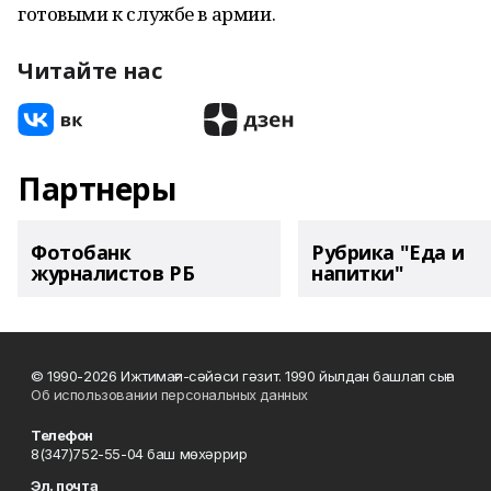
готовыми к службе в армии.
Читайте нас
Партнеры
Фотобанк
Рубрика "Еда и
журналистов РБ
напитки"
© 1990-2026 Ижтимағи-сәйәси гәзит. 1990 йылдан башлап сыға
Об использовании персональных данных
Телефон
8(347)752-55-04 баш мөхәррир
Эл. почта