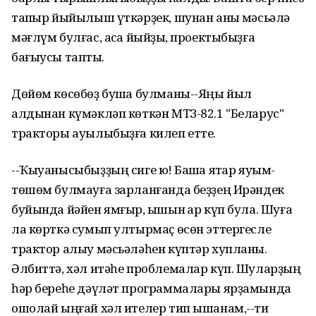
тапҡыр йыйылыш үткәрҙек, шунан аныҡ мәсьәлә
мәғлүм булғас, аҡса йыйҙыҡ, проектыбыҙға
бағыусы таптыҡ.
Дөйөм көсөбөҙ бушҡа булманы--Яңы йыл
алдынан күмәкләп көткән МТЗ-82.1 "Беларус"
тракторы ауылыбыҙға килеп етте.
--Ҡыуанысыбыҙҙың сиге юҡ! Башҡа яҡтар яуым-
төшөм булмауға зарланғанда беҙҙең Ирәндек
буйында йәйен ямғыр, ҡышын ҡар күп була. Шуға
ла көрткә сумып ултырмаҫ өсөн эттергесле
трактор алыу мәсьәләһен күптәр хупланы.
Әлбиттә, хәл итәһе проблемалар күп. Шуларҙың
һәр береһе дәүләт программалары ярҙамында
ошолай ыңғай хәл ителер тип ышанам,--ти