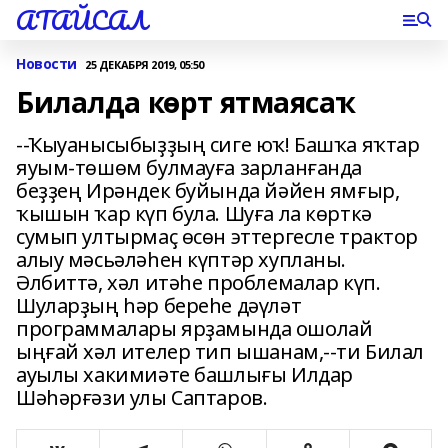
АТАЙСАЛ
Новости
25 ДЕКАБРЯ 2019, 05:50
Билалда көрт ятмаясаҡ
--Ҡыуанысыбыҙҙың сиге юҡ! Башҡа яҡтар
яуым-төшөм булмауға зарланғанда
беҙҙең Ирәндек буйында йәйен ямғыр,
ҡышын ҡар күп була. Шуға ла көрткә
сумып ултырмаҫ өсөн эттергесле трактор
алыу мәсьәләһен күптәр хупланы.
Әлбиттә, хәл итәһе проблемалар күп.
Шуларҙың һәр береһе дәүләт
программалары ярҙамында ошолай
ыңғай хәл ителер тип ышанам,--ти Билал
ауылы хакимиәте башлығы Илдар
Шәһәрғәзи улы Саптаров.