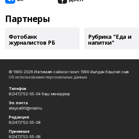
Партнеры
Фотобанк
Рубрика "Еда и
журналистов РБ
напитки"
© 1990-2026 Ижтимағи-сәйәси гәзит. 1990 йылдан башлап сыға
Об использовании персональных данных
Телефон
8(347)752-55-04 баш мөхәррир
Эл. почта
ataysal90@mail.ru
Редакция
8(347)752-55-08
Приемная
8(347)752-55-08