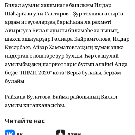
Билал ауылы хакимиәте башлығы Илдар
Шәһәрғәзи улы Саптаров.--Ҙур техника алырға
ярҙам итеүселәрҙең барыһына ла рәхмәт!
Айырыуса Билал ауылы биләмәһе халҡының,
шәхси эшҡыуарҙар Гөлнара Байрамғолова, Илдар
Күсәрбаев, Айҙар Хамматовтарҙың күмәк эшкә
индергән өлөштәре ҙур булды. Һәр саҡ шулай
ауылыбыҙҙың патриоттары булып ҡалайыҡ! Алда
беҙҙе "ППМИ-2020" көтә! Бергә булайыҡ, берҙәм
булайыҡ!
Райхана Булатова, Баймаҡ районының Билал
ауылы китапханасыһы.
Читайте нас