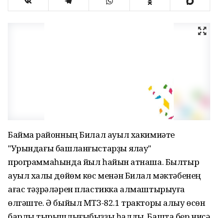
Баймаҡ районның Билал ауыл хакимиәте
"Урындағы башланғыстарҙы яҡлау"
программаһында йыл һайын ҡатнаша. Былтыр
ауыл халҡы дөйөм көс менән Билал мәктәбенең
ағас тәҙрәләрен пластикка алмаштырыуға
өлгәште. Ә быйыл МТЗ-82.1 тракторы алыу өсөн
барлыҡ тырышлығыбыҙҙы һалдыҡ. Башта бер нисә