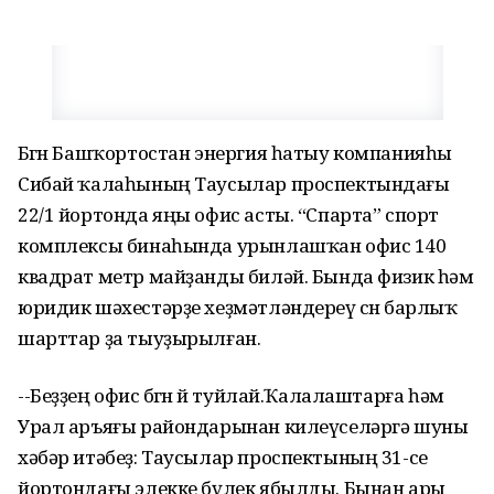
Бөгөн Башҡортостан энергия һатыу компанияһы
Сибай ҡалаһының Таусылар проспектындағы
22/1 йортонда яңы офис асты. “Спарта” спорт
комплексы бинаһында урынлашҡан офис 140
квадрат метр майҙанды биләй. Бында физик һәм
юридик шәхестәрҙе хеҙмәтләндереү өсөн барлыҡ
шарттар ҙа тыуҙырылған.
--Беҙҙең офис бөгөн өй туйлай.Ҡалалаштарға һәм
Урал аръяғы райондарынан килеүселәргә шуны
хәбәр итәбеҙ: Таусылар проспектының 31-се
йортондағы элекке бүлек ябылды. Бынан ары