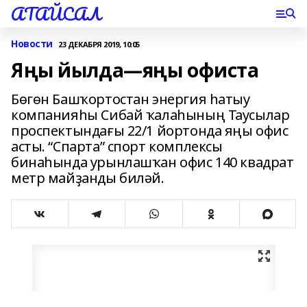
АТАЙСАЛ
Новости
23 ДЕКАБРЯ 2019, 10:05
Яңы йылда—яңы офиста
Бөгөн Башҡортостан энергия һатыу
компанияһы Сибай ҡалаһының Таусылар
проспектындағы 22/1 йортонда яңы офис
асты. “Спарта” спорт комплексы
бинаһында урынлашҡан офис 140 квадрат
метр майҙанды биләй.