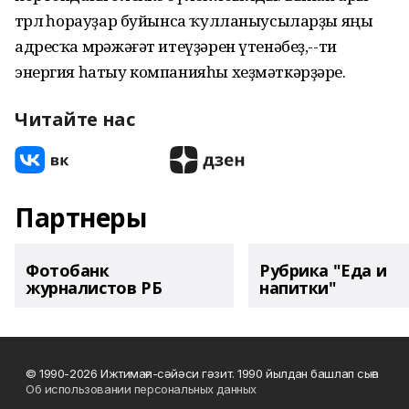
төрлө һорауҙар буйынса ҡулланыусыларҙы яңы
адресҡа мөрәжәғәт итеүҙәрен үтенәбеҙ,--ти
энергия һатыу компанияһы хеҙмәткәрҙәре.
Читайте нас
Партнеры
Фотобанк
Рубрика "Еда и
журналистов РБ
напитки"
© 1990-2026 Ижтимағи-сәйәси гәзит. 1990 йылдан башлап сыға
Об использовании персональных данных