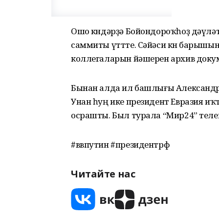
Ошо көндәрҙә Бойондороҡһоҙ дәүл
саммиты үттте. Сәйәси көн барышы
коллегаларын йәшерен архив док
Бынан алда ил башлығы Александр 
Унан һуң ике президент Евразия и
осрашты. Был турала “Мир24” телек
#ввпутин #президентрф
Читайте нас