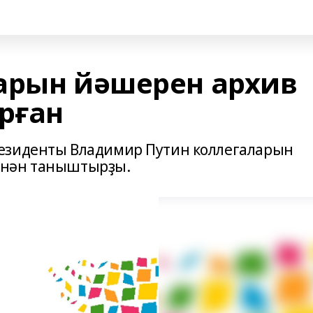
арын йәшерен архив
рған
езиденты Владимир Путин коллегаларын
енән таныштырҙы.