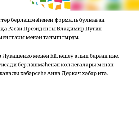
әттәр берләшмәһенең формаль булмаған
нда Рәсәй Президенты Владимир Путин
ументтары менән таныштырҙы.
Лукашенко менән һөйләшеү алып барған ине.
ҡтисади берләшмәһенән коллегалары менән
аналы хәбәрсеһе Анна Деркач хәбәр итә.