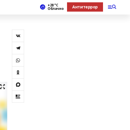
+28 °С
Антитеррор
Облачно