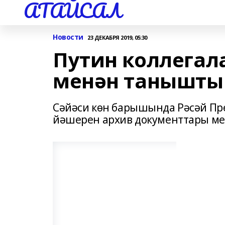
АТАЙСАЛ
Новости
23 ДЕКАБРЯ 2019, 05:30
Путин коллегал
менән танышты
Сәйәси көн барышында Рәсәй Пр
йәшерен архив документтары м