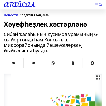
АТАЙСАЛ
Новости
20 ДЕКАБРЯ 2019, 06:30
Хәүефһеҙлек хәстәрләнә
Сибай ҡалаһының Күсимов урамының 6-
сы йортонда һәм Көнсығыш
микрорайонында йәшәүселәрҙең
йыйылышы булды.