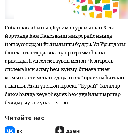
Сибай ҡалаһының Күсимов урамының 6-сы
йортонда һәм Көнсығыш микрорайонында
йәшәүселәрҙең йыйылышы булды. Ул Урындағы
башланғыстарҙы яҡлау программаһына
арналды. Күпселек тауыш менән “Контроль
системаһын алыу һәм ҡуйыу, бинаға инеү
мөмкинлеге менән идара итеү” проекты һайлап
алынды. Атап үтелгән проект “Ҡурай” балалар
баҡсаһында хәүефһеҙлек һәм уңайлы шарттар
булдырыуға йүнәлтелгән.
Читайте нас