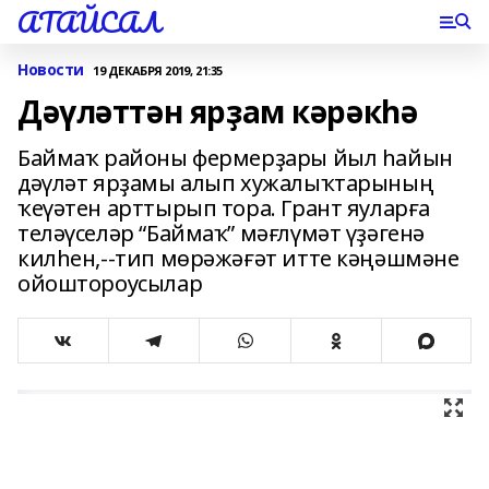
АТАЙСАЛ
Новости
19 ДЕКАБРЯ 2019, 21:35
Дәүләттән ярҙам кәрәкһә
Баймаҡ районы фермерҙары йыл һайын
дәүләт ярҙамы алып хужалыҡтарының
ҡеүәтен арттырып тора. Грант яуларға
теләүселәр “Баймаҡ” мәғлүмәт үҙәгенә
килһен,--тип мөрәжәғәт итте кәңәшмәне
ойоштороусылар