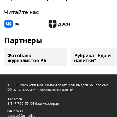
Читайте нас
Партнеры
Фотобанк
Рубрика "Еда и
журналистов РБ
напитки"
© 1990-2026 Ижтимағи-сәйәси гәзит. 1990 йылдан башлап сыға
Об использовании персональных данных
Телефон
8(347)752-55-04 баш мөхәррир
Эл. почта
ataysal90@mail.ru