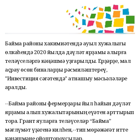
Баймаҡ районы хакимиәтендә ауыл хужалығы
өлкәһендә 2020 йылда дәүләт ярҙамы алырға
теләүселәргә кәңәшмә уҙғарылды. Ерҙәрҙе, мал
аҫрау өсөн биналарҙы рәсмиләштереү,
"Инвестиция сәғәтендә" ҡатнашыу мәсьәләләре
ҡаралды.
--Баймаҡ районы фермерҙары йыл һайын дәүләт
ярҙамы алып хужалыҡтарының ҡеүәтен арттырып
тора. Грант яуларға теләүселәр “Баймаҡ”
мәғлүмәт үҙәгенә килһен,--тип мөрәжәғәт итте
кәңәшмәне ойоштороусылар.