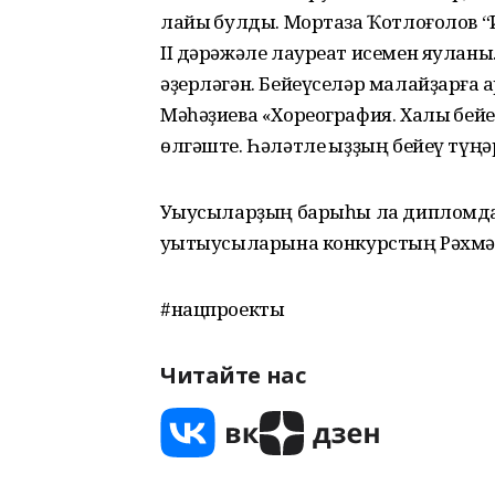
лайыҡ булды. Мортаза Ҡотлоғолов 
II дәрәжәле лауреат исемен яуланы
әҙерләгән. Бейеүселәр малайҙарға ҡ
Мәһәҙиева «Хореография. Халыҡ бе
өлгәште. Һәләтле ҡыҙҙың бейеү түңә
Уҡыусыларҙың барыһы ла дипломдар
уҡытыусыларына конкурстың Рәхм
#нацпроекты
Читайте нас