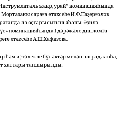
“Инструменталь жанр, ҡурай” номинацияһында
. Мортазаны сараға етәксеһе И.Ф.Нәҙерғолов
арағанда ла оҫтарыҡ сығыш яһаны: Әҙилә
йеүе» номинацияһында I дәрәжәле дипломға
рәге етәксеһе А.Ш.Хафизова.
 һәм иҫтәлекле бүләктәр менән наградланһа,
әт хаттары тапшырылды.