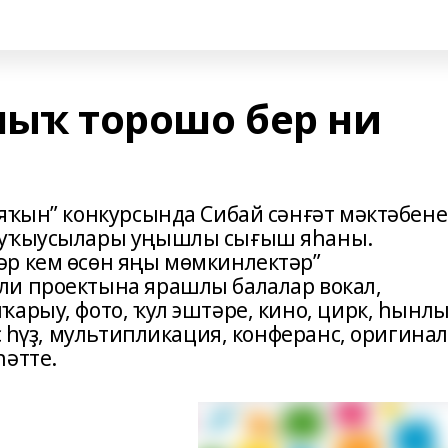
лыҡ торошо бер ни
 яҡын” конкурсында Сибай сәнғәт мәктәбен
н уҡыусылары уңышлы сығыш яһаны.
әр кем өсөн яңы мөмкинлектәр”
ли проектына ярашлы балалар вокал,
арыу, фото, ҡул эштәре, кино, цирк, һынл
с һүҙ, мультипликация, конферанс, оригина
һәтте.