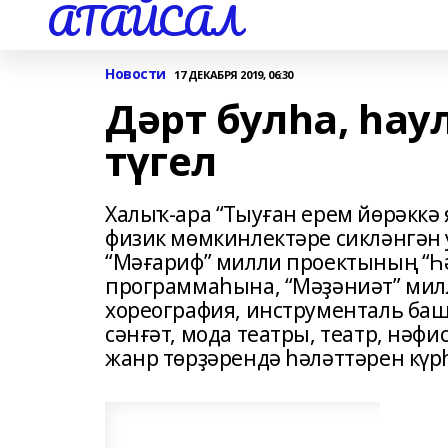
АТАЙСАЛ
Новости
17 ДЕКАБРЯ 2019, 06:30
Дәрт булһа, һау
түгел
Халыҡ-ара “Тыуған ерем йөрәккә
физик мөмкинлектәре сикләнгә
“Мәғариф” милли проектының “Һ
программаһына, “Мәҙәниәт” мил
хореография, инструменталь башҡ
сәнғәт, мода театры, театр, нәфи
жанр төрҙәрендә һәләттәрен күр