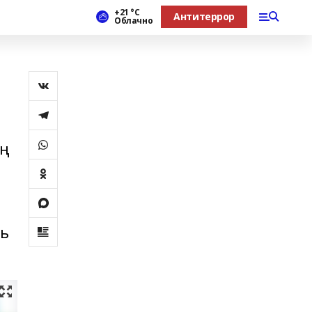
+21 °С
Антитеррор
Облачно
ең
ы
ль