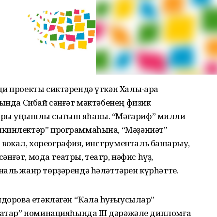
и проекты сиктәрендә үткән Халыҡ-ара
сында Сибай сәнғәт мәктәбенең физик
лары уңышлы сығыш яһаны. “Мәғариф” милли
мкинлектәр” программаһына, “Мәҙәниәт”
окал, хореография, инструменталь башҡарыу,
сәнғәт, мода театры, театр, нәфис һүҙ,
наль жанр төрҙәрендә һәләттәрен күрһәтте.
идорова етәкләгән “Ҡалаҡ һуғыусылар”
аҡтар” номинацияһында III дәрәжәле дипломға