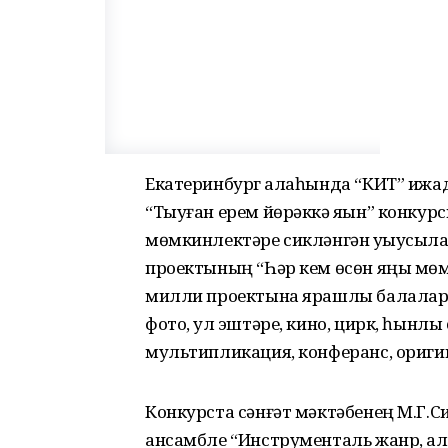
Екатеринбург ҡалаһында “КИТ” ижад
“Тыуған ерем йөрәккә яҡын” конкур
мөмкинлектәре сикләнгән уҡыусы
проектының “Һәр кем өсөн яңы мө
милли проектына ярашлы балалар в
фото, ҡул эштәре, кино, цирк, һынлы 
мультипликация, конферанс, ориги
Конкурста сәнғәт мәктәбенең М.Г.С
ансамбле “Инструменталь жанр, ҡал