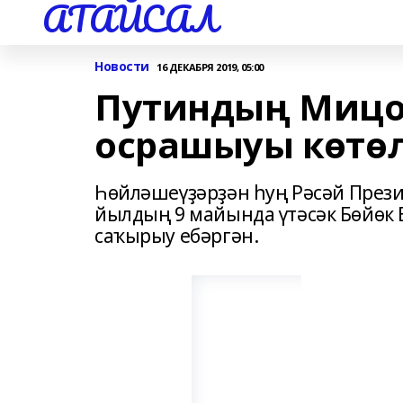
АТАЙСАЛ
Новости
16 ДЕКАБРЯ 2019, 05:00
Путиндың Мицо
осрашыуы көтө
Һөйләшеүҙәрҙән һуң Рәсәй През
йылдың 9 майында үтәсәк Бөйөк 
саҡырыу ебәргән.