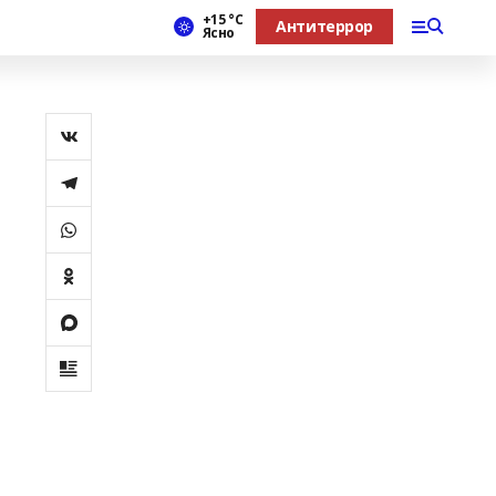
+15 °С
Антитеррор
Ясно