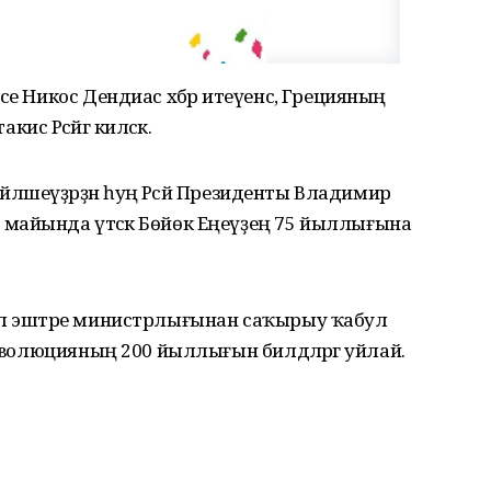
е Никос Дендиас хәбәр итеүенсә, Грецияның
 Рәсәйгә киләсәк.
өйләшеүҙәрҙән һуң Рәсәй Президенты Владимир
майында үтәсәк Бөйөк Еңеүҙең 75 йыллығына
.
ил эштәре министрлығынан саҡырыу ҡабул
революцияның 200 йыллығын билдәләргә уйлай.