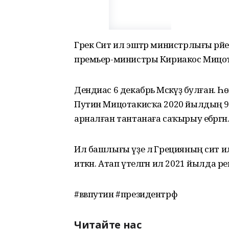
Грек Сит ил эштәр министрлығы рәйес
премьер-министры Кириакос Мицотакис
Дендиас 6 декабрь Мәскәүҙә булған. Һ
Путин Мицотакисҡа 2020 йылдың 9 
арналған тантанаға саҡырыу ебәргән
Ил башлығы үҙе лә Грецияның сит 
иткән. Атап үтелгән ил 2021 йылда 
#ввпутин #президентрф
Читайте нас