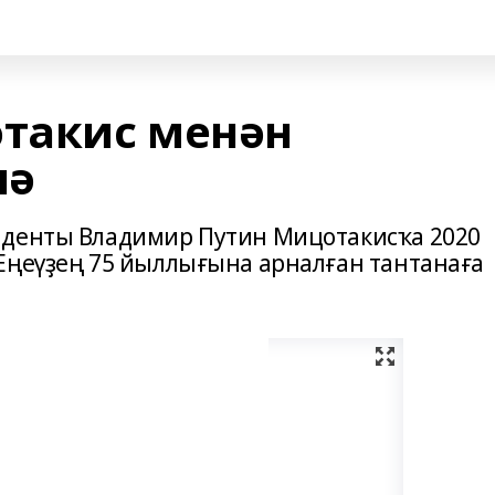
такис менән
лә
иденты Владимир Путин Мицотакисҡа 2020
Еңеүҙең 75 йыллығына арналған тантанаға