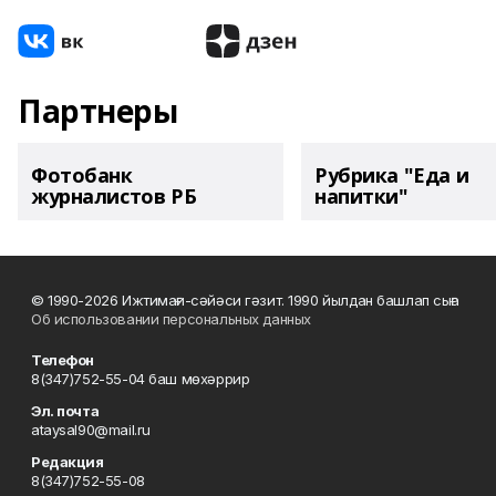
Партнеры
Фотобанк
Рубрика "Еда и
журналистов РБ
напитки"
© 1990-2026 Ижтимағи-сәйәси гәзит. 1990 йылдан башлап сыға
Об использовании персональных данных
Телефон
8(347)752-55-04 баш мөхәррир
Эл. почта
ataysal90@mail.ru
Редакция
8(347)752-55-08