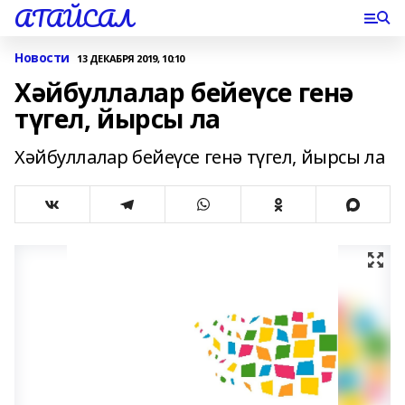
АТАЙСАЛ
Новости
13 ДЕКАБРЯ 2019, 10:10
Хәйбуллалар бейеүсе генә
түгел, йырсы ла
Хәйбуллалар бейеүсе генә түгел, йырсы ла