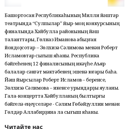
Башҡортосан Республикаһының Милли йәштәр
театрында “Сулпылар” йыр-моң конкурсының
финалында Хәйбулла районының йәш
таланттары, Гөлназ Иманова ҡабыҙған
йондоҙсоҡтар – Зөлхизә Сәлимова менән Роберт
Исламовтар сығыш яһаны. Республика
бәйгеһенең 12 финалисының икәүһе Аҡъяр
балалар сәнғәт мәктәбенең эшенә юғары баһа.
Йәш йырсылар Роберт Исламов – беренсе,
Зөлхизә Сәлимова – икенсе урындарҙы яуланы.
Гала-концертта Хәйбулланың былтырғы
бәйгелә еңеүселәре - Сәлим Ғөбәйҙуллин менән
Гөлдәр Аллабирҙина ла сығыш яһаны.
Читайте нас