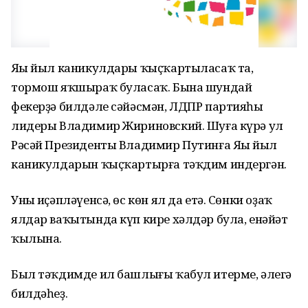
Яңы йыл каникулдары ҡыҫҡартыласаҡ та,
тормош яҡшыраҡ буласаҡ. Бына шундай
фекерҙә билдәле сәйәсмән, ЛДПР партияһы
лидеры Владимир Жириновский. Шуға күрә ул
Рәсәй Президенты Владимир Путинға Яңы йыл
каникулдарын ҡыҫҡартырға тәҡдим индергән.
Уның иҫәпләүенсә, өс көн ял да етә. Сөнки оҙаҡ
ялдар ваҡытында күп кире хәлдәр була, енәйәт
ҡылына.
Был тәҡдимде ил башлығы ҡабул итерме, әлегә
билдәһеҙ.