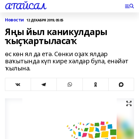
АТАЙСАЛ
Новости
12 ДЕКАБРЯ 2019, 05:05
Яңы йыл каникулдары
ҡыҫҡартыласаҡ
өс көн ял да етә. Сөнки оҙаҡ ялдар
ваҡытында күп кире хәлдәр була, енәйәт
ҡылына.