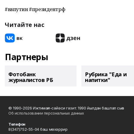
#ввпутин #президентрф
Читайте нас
Партнеры
Фотобанк
Рубрика "Еда и
журналистов РБ
напитки"
© 1990-2026 Ижтимағи-сәйәси гәзит. 1990 йылдан башлап сыға
Об использовании персональных данных
Телефон
8(347)752-55-04 баш мөхәррир