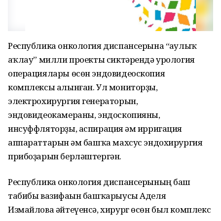
Республика онкология диспансерына “һаулыҡ
һаҡлау” милли проекты сиктәрендә урология
операциялары өсөн эндовидеоскопия
комплексы алынған. Ул мониторҙы,
электрохирургия генераторын,
эндовидеокамераны, эндоскопияны,
инсуффляторҙы, аспирация һәм ирригация
аппараттарын һәм башҡа махсус эндохирургия
прибоҙарын берләштергән.
Республика онкология диспансерының баш
табибы вазифаһын башҡарыусы Аделя
Измайлова әйтеүенсә, хирург өсөн был комплекс