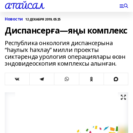
АТАЙСАЛ
Новости
12 ДЕКАБРЯ 2019, 05:25
Диспансерға—яңы комплекс
Республика онкология диспансерына
“һаулыҡ һаҡлау” милли проекты
сиктәрендә урология операциялары өсөн
эндовидеоскопия комплексы алынған.