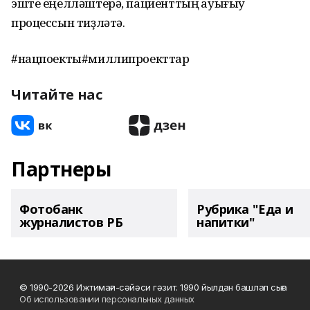
эште еңелләштерә, пациенттың һауығыу
процессын тиҙләтә.
#нацпоекты#миллипроекттар
Читайте нас
Партнеры
Фотобанк
Рубрика "Еда и
журналистов РБ
напитки"
© 1990-2026 Ижтимағи-сәйәси гәзит. 1990 йылдан башлап сыға
Об использовании персональных данных