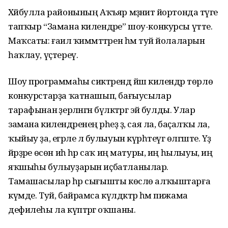
Хәйбулла районының Аҡъяр мәҙәниәт йортонда тәүге
тапҡыр “Замана килендәре” шоу-конкурсы үтте.
Маҡсаты: ғаилә ҡиммәттәрен һәм туй йолаларын
һаҡлау, үҫтереү.
Шоу программаһы сиктәрендә йәш килендәр төрлө
конкурстарҙа ҡатнашып, бағыусылар
тарафынан әҙерләнгән бүләктәргә эйә булды. Улар
замана килендәренең әрһеҙ ҙә, сая ла, баҫалҡы ла,
ҡыйыу ҙа, егәрле лә булыуын күрһәтеүгә өлгәште. Үҙ
йәрҙәре өсөн иһә һәр саҡ иң матуры, иң һылыуы, иң
яҡшыһы булыуҙарын иҫбатланылар.
Тамашасылар һәр сығышты көслө алҡыштарға
күмде. Туй, байрамса күлдәктәр һәм пижама
дефилеһы ла күптәргә оҡшаны.