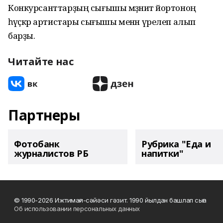
Конкурсанттарҙың сығышы мәҙәниәт йортоноң
һәүәҫкәр артистары сығышы менән үрелеп алып
барҙы.
Читайте нас
Партнеры
Фотобанк
Рубрика "Еда и
журналистов РБ
напитки"
© 1990-2026 Ижтимағи-сәйәси гәзит. 1990 йылдан башлап сыға
Об использовании персональных данных