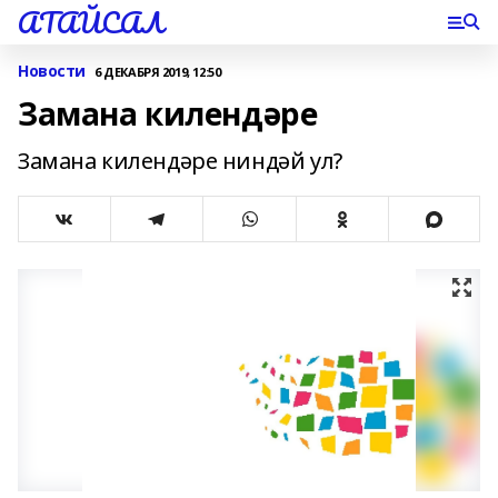
АТАЙСАЛ
Новости
6 ДЕКАБРЯ 2019, 12:50
Замана килендәре
Замана килендәре ниндәй ул?